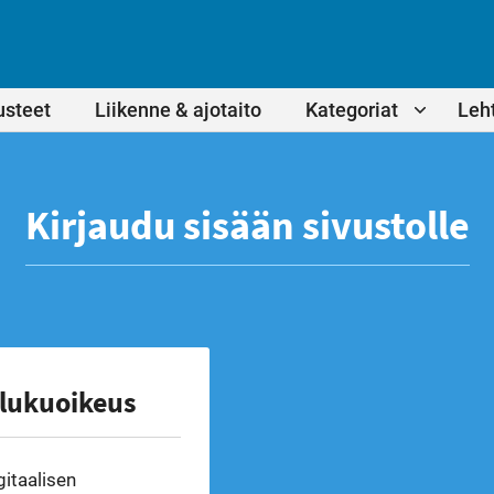
usteet
Liikenne & ajotaito
Kategoriat
Leht
Kirjaudu sisään sivustolle
 lukuoikeus
gitaalisen