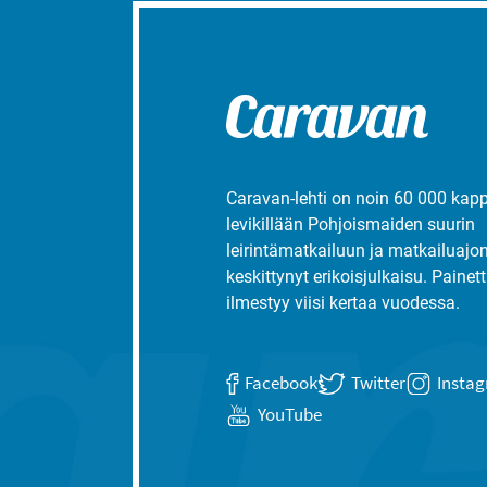
Caravan-lehti on noin 60 000 kap
levikillään Pohjoismaiden suurin
leirintämatkailuun ja matkailuajo
keskittynyt erikoisjulkaisu. Painett
ilmestyy viisi kertaa vuodessa.
Facebook
Twitter
Insta
YouTube