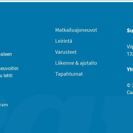
Matkailuajoneuvot
Su
Leirintä
Vii
Varusteet
13
paleen
Liikenne & ajotaito
neuvoihin
Yh
Tapahtumat
u lehti
© 
Ca
gram