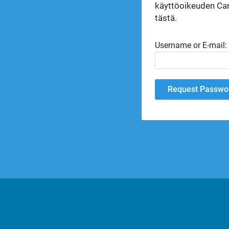
käyttöoikeuden Car
tästä.
Username or E-mail: