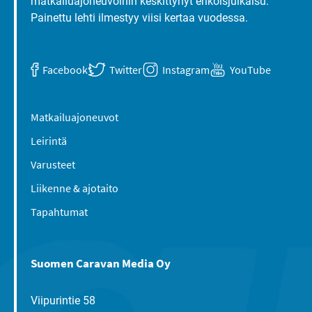
matkailuajoneuvoihin keskittynyt erikoisjulkaisu.
Painettu lehti ilmestyy viisi kertaa vuodessa.
Facebook
Twitter
Instagram
YouTube
Matkailuajoneuvot
Leirintä
Varusteet
Liikenne & ajotaito
Tapahtumat
Suomen Caravan Media Oy
Viipurintie 58