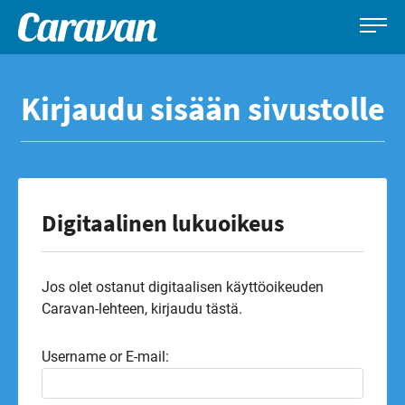
Caravan-
Leirintämatkailun
Siirry
lehti
erikoislehti
suoraan
Kirjaudu sisään sivustolle
sisältöön
Digitaalinen lukuoikeus
Jos olet ostanut digitaalisen käyttöoikeuden
Caravan-lehteen, kirjaudu tästä.
Username or E-mail: