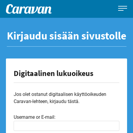
Caravan-
Leirintämatkailun
Siirry
lehti
erikoislehti
suoraan
Kirjaudu sisään sivustolle
sisältöön
Digitaalinen lukuoikeus
Jos olet ostanut digitaalisen käyttöoikeuden
Caravan-lehteen, kirjaudu tästä.
Username or E-mail: