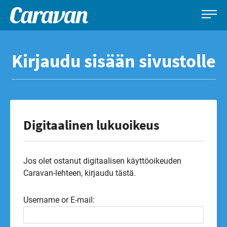
Caravan-
Leirintämatkailun
Siirry
lehti
erikoislehti
suoraan
Kirjaudu sisään sivustolle
sisältöön
Digitaalinen lukuoikeus
Jos olet ostanut digitaalisen käyttöoikeuden
Caravan-lehteen, kirjaudu tästä.
Username or E-mail: