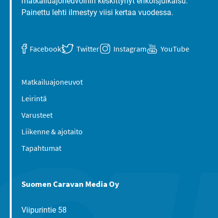
matkailuajoneuvoihin keskittynyt erikoisjulkaisu.
Painettu lehti ilmestyy viisi kertaa vuodessa.
Facebook
Twitter
Instagram
YouTube
Matkailuajoneuvot
Leirintä
Varusteet
Liikenne & ajotaito
Tapahtumat
Suomen Caravan Media Oy
Viipurintie 58