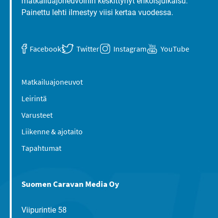
matkailuajoneuvoihin keskittynyt erikoisjulkaisu.
Painettu lehti ilmestyy viisi kertaa vuodessa.
Facebook
Twitter
Instagram
YouTube
Matkailuajoneuvot
Leirintä
Varusteet
Liikenne & ajotaito
Tapahtumat
Suomen Caravan Media Oy
Viipurintie 58