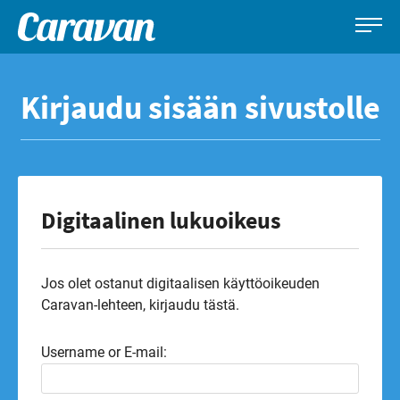
Caravan-
Leirintämatkailun
Siirry
lehti
erikoislehti
suoraan
Kirjaudu sisään sivustolle
sisältöön
Digitaalinen lukuoikeus
Jos olet ostanut digitaalisen käyttöoikeuden
Caravan-lehteen, kirjaudu tästä.
Username or E-mail: