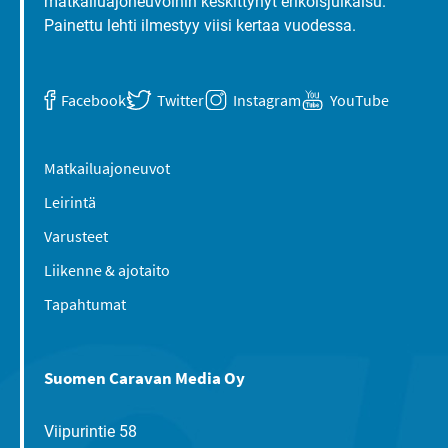
matkailuajoneuvoihin keskittynyt erikoisjulkaisu.
Painettu lehti ilmestyy viisi kertaa vuodessa.
Facebook
Twitter
Instagram
YouTube
Matkailuajoneuvot
Leirintä
Varusteet
Liikenne & ajotaito
Tapahtumat
Suomen Caravan Media Oy
Viipurintie 58