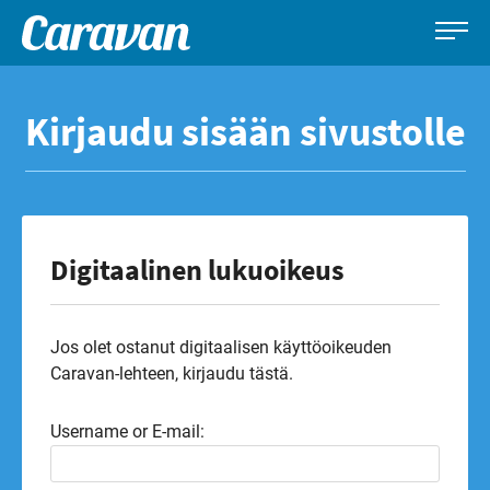
Caravan-
Leirintämatkailun
Siirry
lehti
erikoislehti
suoraan
Kirjaudu sisään sivustolle
sisältöön
Digitaalinen lukuoikeus
Jos olet ostanut digitaalisen käyttöoikeuden
Caravan-lehteen, kirjaudu tästä.
Username or E-mail: