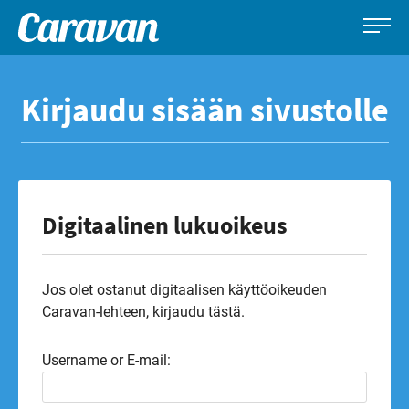
Caravan-
Leirintämatkailun
Siirry
lehti
erikoislehti
suoraan
Kirjaudu sisään sivustolle
sisältöön
Digitaalinen lukuoikeus
Jos olet ostanut digitaalisen käyttöoikeuden
Caravan-lehteen, kirjaudu tästä.
Username or E-mail: