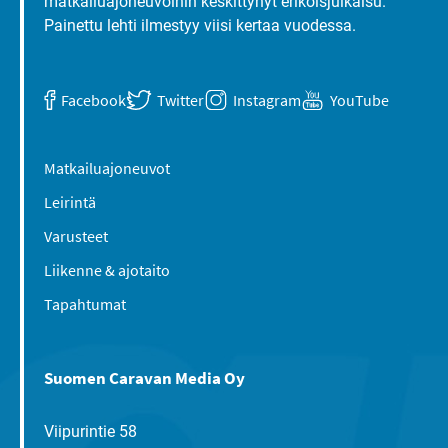
matkailuajoneuvoihin keskittynyt erikoisjulkaisu.
Painettu lehti ilmestyy viisi kertaa vuodessa.
Facebook
Twitter
Instagram
YouTube
Matkailuajoneuvot
Leirintä
Varusteet
Liikenne & ajotaito
Tapahtumat
Suomen Caravan Media Oy
Viipurintie 58