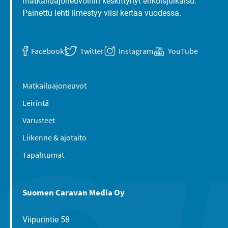
matkailuajoneuvoihin keskittynyt erikoisjulkaisu.
Painettu lehti ilmestyy viisi kertaa vuodessa.
Facebook
Twitter
Instagram
YouTube
Matkailuajoneuvot
Leirintä
Varusteet
Liikenne & ajotaito
Tapahtumat
Suomen Caravan Media Oy
Viipurintie 58