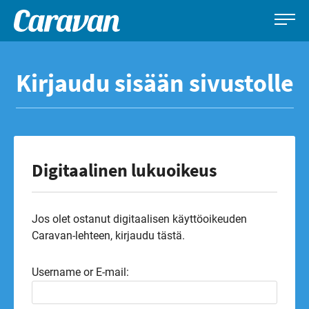
Caravan-
Leirintämatkailun
Siirry
lehti
erikoislehti
suoraan
Kirjaudu sisään sivustolle
sisältöön
Digitaalinen lukuoikeus
Jos olet ostanut digitaalisen käyttöoikeuden
Caravan-lehteen, kirjaudu tästä.
Username or E-mail: