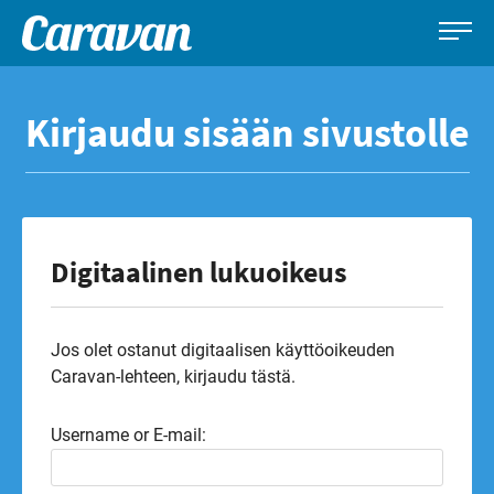
Caravan-
Leirintämatkailun
Siirry
lehti
erikoislehti
suoraan
Kirjaudu sisään sivustolle
sisältöön
Digitaalinen lukuoikeus
Jos olet ostanut digitaalisen käyttöoikeuden
Caravan-lehteen, kirjaudu tästä.
Username or E-mail: