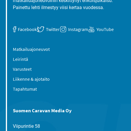
matkailuajoneuvoihin keskittynyt erikoisjulkaisu.
Painettu lehti ilmestyy viisi kertaa vuodessa.
Facebook
Twitter
Instagram
YouTube
Matkailuajoneuvot
Leirintä
Varusteet
Liikenne & ajotaito
Tapahtumat
Suomen Caravan Media Oy
Viipurintie 58