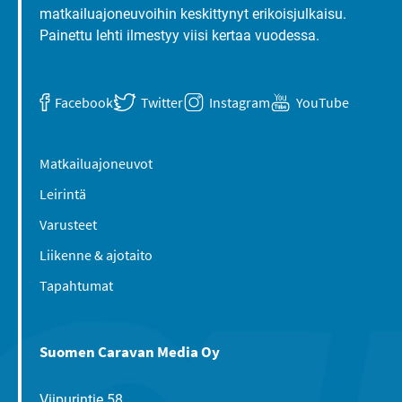
matkailuajoneuvoihin keskittynyt erikoisjulkaisu.
Painettu lehti ilmestyy viisi kertaa vuodessa.
Facebook
Twitter
Instagram
YouTube
Matkailuajoneuvot
Leirintä
Varusteet
Liikenne & ajotaito
Tapahtumat
Suomen Caravan Media Oy
Viipurintie 58