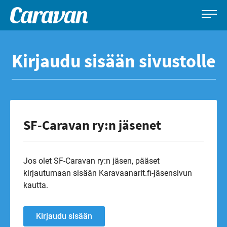
Caravan-
Leirintämatkailun
Siirry
lehti
erikoislehti
suoraan
Kirjaudu sisään sivustolle
sisältöön
SF-Caravan ry:n jäsenet
Jos olet SF-Caravan ry:n jäsen, pääset
kirjautumaan sisään Karavaanarit.fi-jäsensivun
kautta.
Kirjaudu sisään