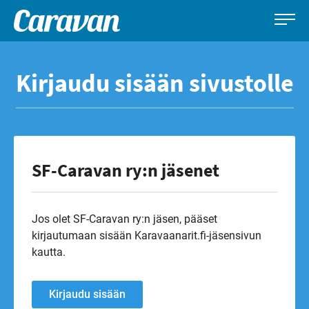
Caravan-
Leirintämatkailun
Siirry
lehti
erikoislehti
suoraan
Kirjaudu sisään sivustolle
sisältöön
SF-Caravan ry:n jäsenet
Jos olet SF-Caravan ry:n jäsen, pääset
kirjautumaan sisään Karavaanarit.fi-jäsensivun
kautta.
Kirjaudu sisään