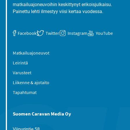
matkailuajoneuvoihin keskittynyt erikoisjulkaisu.
Painettu lehti ilmestyy viisi kertaa vuodessa.
Facebook
Twitter
Instagram
YouTube
Matkailuajoneuvot
Leirintä
Varusteet
Liikenne & ajotaito
Tapahtumat
Suomen Caravan Media Oy
Viipurintie 58