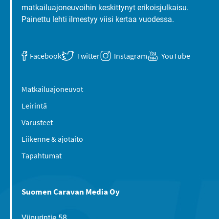
matkailuajoneuvoihin keskittynyt erikoisjulkaisu.
Painettu lehti ilmestyy viisi kertaa vuodessa.
Facebook
Twitter
Instagram
YouTube
Matkailuajoneuvot
Leirintä
Varusteet
Liikenne & ajotaito
Tapahtumat
Suomen Caravan Media Oy
Viipurintie 58