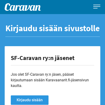
Caravan-
Leirintämatkailun
Siirry
lehti
erikoislehti
suoraan
Kirjaudu sisään sivustolle
sisältöön
SF-Caravan ry:n jäsenet
Jos olet SF-Caravan ry:n jäsen, pääset
kirjautumaan sisään Karavaanarit.fi-jäsensivun
kautta.
Kirjaudu sisään