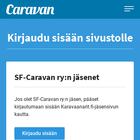
Caravan-
Leirintämatkailun
Siirry
lehti
erikoislehti
suoraan
Kirjaudu sisään sivustolle
sisältöön
SF-Caravan ry:n jäsenet
Jos olet SF-Caravan ry:n jäsen, pääset
kirjautumaan sisään Karavaanarit.fi-jäsensivun
kautta.
Kirjaudu sisään