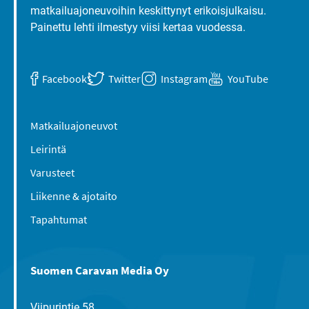
matkailuajoneuvoihin keskittynyt erikoisjulkaisu.
Painettu lehti ilmestyy viisi kertaa vuodessa.
Facebook
Twitter
Instagram
YouTube
Matkailuajoneuvot
Leirintä
Varusteet
Liikenne & ajotaito
Tapahtumat
Suomen Caravan Media Oy
Viipurintie 58