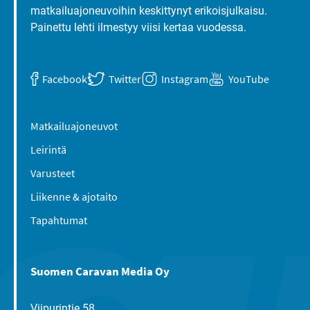
matkailuajoneuvoihin keskittynyt erikoisjulkaisu.
Painettu lehti ilmestyy viisi kertaa vuodessa.
Facebook
Twitter
Instagram
YouTube
Matkailuajoneuvot
Leirintä
Varusteet
Liikenne & ajotaito
Tapahtumat
Suomen Caravan Media Oy
Viipurintie 58