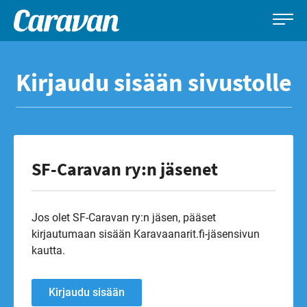
Caravan-
Leirintämatkailun
Siirry
lehti
erikoislehti
suoraan
Kirjaudu sisään sivustolle
sisältöön
SF-Caravan ry:n jäsenet
Jos olet SF-Caravan ry:n jäsen, pääset
kirjautumaan sisään Karavaanarit.fi-jäsensivun
kautta.
Kirjaudu sisään