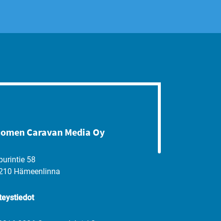
omen Caravan Media Oy
purintie 58
210 Hämeenlinna
teystiedot