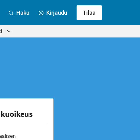
Haku
Kirjaudu
Tilaa
i
ukuoikeus
aalisen