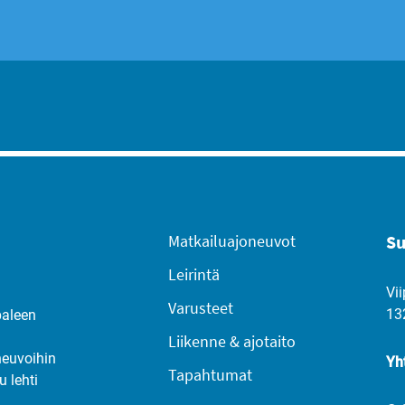
Matkailuajoneuvot
Su
Leirintä
Vii
Varusteet
13
paleen
Liikenne & ajotaito
neuvoihin
Yh
Tapahtumat
u lehti