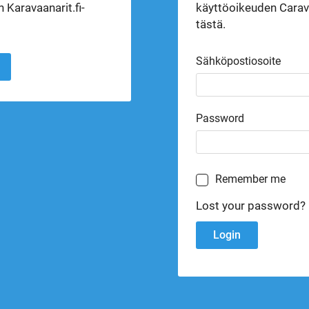
 Karavaanarit.fi-
käyttöoikeuden Carava
tästä.
Sähköpostiosoite
Password
Remember me
Lost your password?