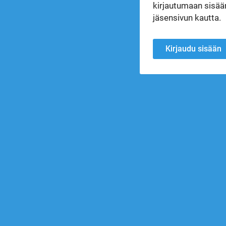
kirjautumaan sisään
jäsensivun kautta.
Kirjaudu sisään