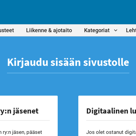
usteet
Liikenne & ajotaito
Kategoriat
Leht
Kirjaudu sisään sivustolle
y:n jäsenet
Digitaalinen l
 ry:n jäsen, pääset
Jos olet ostanut digit