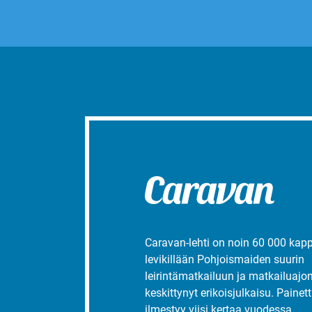
Caravan-lehti on noin 60 000 kap
levikillään Pohjoismaiden suurin
leirintämatkailuun ja matkailuajo
keskittynyt erikoisjulkaisu. Painett
ilmestyy viisi kertaa vuodessa.