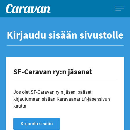
Caravan-
Leirintämatkailun
Siirry
lehti
erikoislehti
suoraan
Kirjaudu sisään sivustolle
sisältöön
SF-Caravan ry:n jäsenet
Jos olet SF-Caravan ry:n jäsen, pääset
kirjautumaan sisään Karavaanarit.fi-jäsensivun
kautta.
Kirjaudu sisään