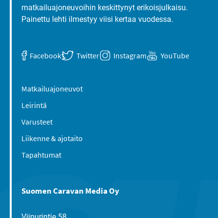
matkailuajoneuvoihin keskittynyt erikoisjulkaisu.
Painettu lehti ilmestyy viisi kertaa vuodessa.
Facebook
Twitter
Instagram
YouTube
Matkailuajoneuvot
Leirintä
Varusteet
Liikenne & ajotaito
Tapahtumat
Suomen Caravan Media Oy
Viipurintie 58