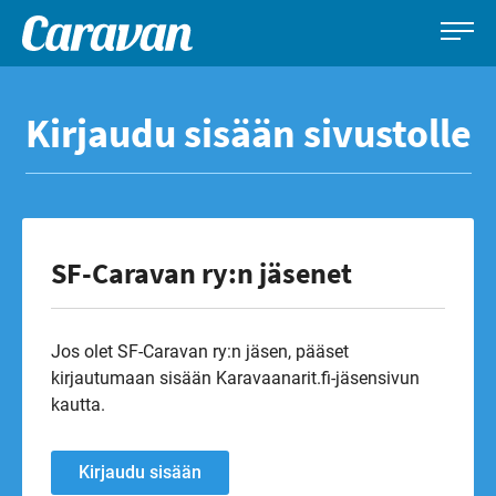
Caravan-
Leirintämatkailun
Siirry
lehti
erikoislehti
suoraan
Kirjaudu sisään sivustolle
sisältöön
SF-Caravan ry:n jäsenet
Jos olet SF-Caravan ry:n jäsen, pääset
kirjautumaan sisään Karavaanarit.fi-jäsensivun
kautta.
Kirjaudu sisään