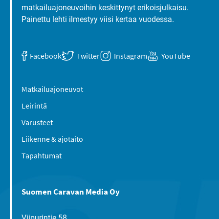
matkailuajoneuvoihin keskittynyt erikoisjulkaisu.
Painettu lehti ilmestyy viisi kertaa vuodessa.
Facebook
Twitter
Instagram
YouTube
Matkailuajoneuvot
Leirintä
Varusteet
Liikenne & ajotaito
Tapahtumat
Suomen Caravan Media Oy
Viipurintie 58