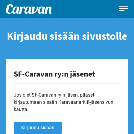
Caravan-
Leirintämatkailun
Siirry
lehti
erikoislehti
suoraan
Kirjaudu sisään sivustolle
sisältöön
SF-Caravan ry:n jäsenet
Jos olet SF-Caravan ry:n jäsen, pääset
kirjautumaan sisään Karavaanarit.fi-jäsensivun
kautta.
Kirjaudu sisään