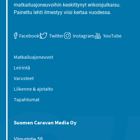
matkailuajoneuvoihin keskittynyt erikoisjulkaisu.
Painettu lehti ilmestyy viisi kertaa vuodessa.
Facebook
Twitter
Instagram
YouTube
Matkailuajoneuvot
Leirintä
Varusteet
Liikenne & ajotaito
Tapahtumat
Suomen Caravan Media Oy
Viipurintie 58