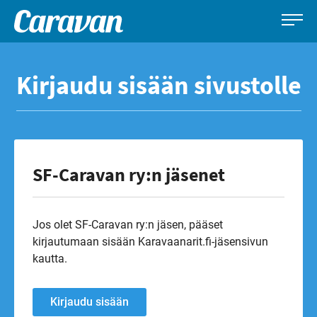
Caravan-
Leirintämatkailun
Siirry
lehti
erikoislehti
suoraan
Kirjaudu sisään sivustolle
sisältöön
SF-Caravan ry:n jäsenet
Jos olet SF-Caravan ry:n jäsen, pääset
kirjautumaan sisään Karavaanarit.fi-jäsensivun
kautta.
Kirjaudu sisään