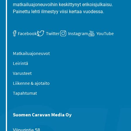
matkailuajoneuvoihin keskittynyt erikoisjulkaisu.
Painettu lehti ilmestyy viisi kertaa vuodessa.
Facebook
Twitter
Instagram
YouTube
Matkailuajoneuvot
Leirintä
Varusteet
Liikenne & ajotaito
Tapahtumat
Suomen Caravan Media Oy
Viipurintie 58