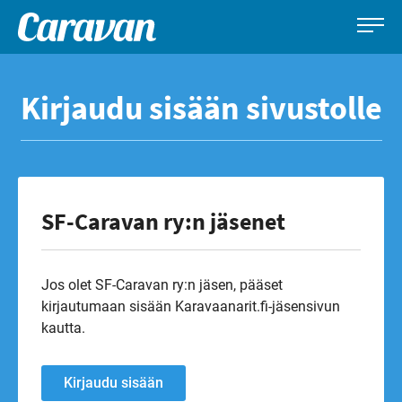
Caravan-
Leirintämatkailun
Siirry
lehti
erikoislehti
suoraan
Kirjaudu sisään sivustolle
sisältöön
SF-Caravan ry:n jäsenet
Jos olet SF-Caravan ry:n jäsen, pääset
kirjautumaan sisään Karavaanarit.fi-jäsensivun
kautta.
Kirjaudu sisään