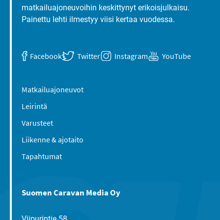
matkailuajoneuvoihin keskittynyt erikoisjulkaisu.
Painettu lehti ilmestyy viisi kertaa vuodessa.
Facebook
Twitter
Instagram
YouTube
Matkailuajoneuvot
Leirintä
Varusteet
Liikenne & ajotaito
Tapahtumat
Suomen Caravan Media Oy
Viipurintie 58