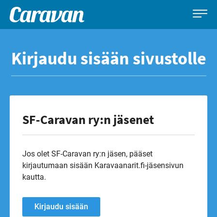
Caravan-
Leirintämatkailun
Siirry
lehti
erikoislehti
suoraan
Kirjaudu sisään sivustolle
sisältöön
SF-Caravan ry:n jäsenet
Jos olet SF-Caravan ry:n jäsen, pääset
kirjautumaan sisään Karavaanarit.fi-jäsensivun
kautta.
Kirjaudu sisään