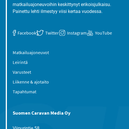
matkailuajoneuvoihin keskittynyt erikoisjulkaisu.
Painettu lehti ilmestyy viisi kertaa vuodessa.
Facebook
Twitter
Instagram
YouTube
Matkailuajoneuvot
Leirintä
Varusteet
Liikenne & ajotaito
Tapahtumat
Suomen Caravan Media Oy
Viipurintie 58