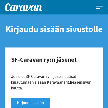
Caravan-
Leirintämatkailun
Siirry
lehti
erikoislehti
suoraan
Kirjaudu sisään sivustolle
sisältöön
SF-Caravan ry:n jäsenet
Jos olet SF-Caravan ry:n jäsen, pääset
kirjautumaan sisään Karavaanarit.fi-jäsensivun
kautta.
Kirjaudu sisään