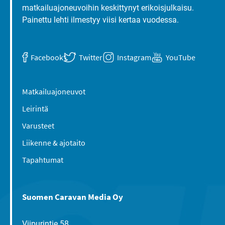
matkailuajoneuvoihin keskittynyt erikoisjulkaisu.
Painettu lehti ilmestyy viisi kertaa vuodessa.
Facebook
Twitter
Instagram
YouTube
Matkailuajoneuvot
Leirintä
Varusteet
Liikenne & ajotaito
Tapahtumat
Suomen Caravan Media Oy
Viipurintie 58