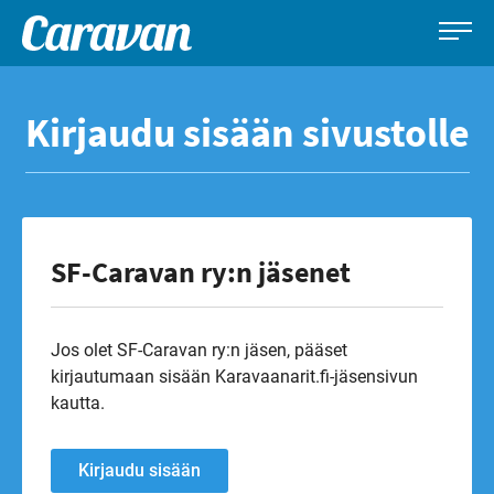
Caravan-
Leirintämatkailun
Siirry
lehti
erikoislehti
suoraan
Kirjaudu sisään sivustolle
sisältöön
SF-Caravan ry:n jäsenet
Jos olet SF-Caravan ry:n jäsen, pääset
kirjautumaan sisään Karavaanarit.fi-jäsensivun
kautta.
Kirjaudu sisään