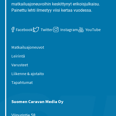
matkailuajoneuvoihin keskittynyt erikoisjulkaisu.
Painettu lehti ilmestyy viisi kertaa vuodessa.
Facebook
Twitter
Instagram
YouTube
Matkailuajoneuvot
Leirintä
Varusteet
Liikenne & ajotaito
Tapahtumat
Suomen Caravan Media Oy
Viipurintie 58