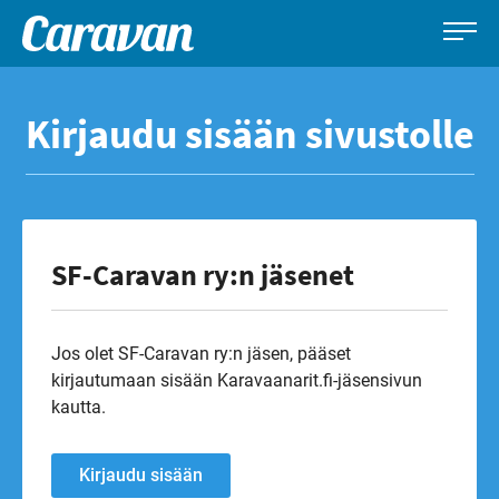
Caravan-
Leirintämatkailun
Siirry
lehti
erikoislehti
suoraan
Kirjaudu sisään sivustolle
sisältöön
SF-Caravan ry:n jäsenet
Jos olet SF-Caravan ry:n jäsen, pääset
kirjautumaan sisään Karavaanarit.fi-jäsensivun
kautta.
Kirjaudu sisään