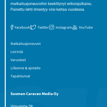
matkailuajoneuvoihin keskittynyt erikoisjulkaisu.
Painettu lehti ilmestyy viisi kertaa vuodessa.
Facebook
Twitter
Instagram
YouTube
Matkailuajoneuvot
Leirintä
Varusteet
Liikenne & ajotaito
Tapahtumat
Suomen Caravan Media Oy
Viipurintie 58