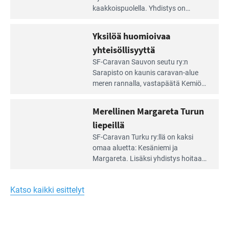
artikkeli:
kaakkois­puolella. Yhdistys on
Meren
vuokrannut käyttöön­sä osan
äärellä
kunnan viiden hehtaarin
Yksilöä huomioivaa
ja
virkistysalueesta.
vehreän
yhteisöllisyyttä
virkistysalueen
Lue
SF-Caravan Sauvon seutu ry:n
laidalla
Leirintäoppaan
Sarapisto on kaunis caravan-alue
artikkeli:
meren rannalla, vasta­päätä Kemiön
Yksilöä
saarta. Alueella on 130 sähköllä
huomioivaa
varustettua caravan-paik­kaa sekä
Merellinen Margareta Turun
yhteisöllisyyttä
kymmenen paikkaa ilman sähköä.
liepeillä
Lue
SF-Caravan Turku ry:llä on kaksi
Leirintäoppaan
omaa aluet­ta: Kesäniemi ja
artikkeli:
Margareta. Lisäksi yhdis­tys hoitaa
Merellinen
Ruissalo Campingin talvialue­
Margareta
toimintaa.
Turun
Katso kaikki esittelyt
liepeillä