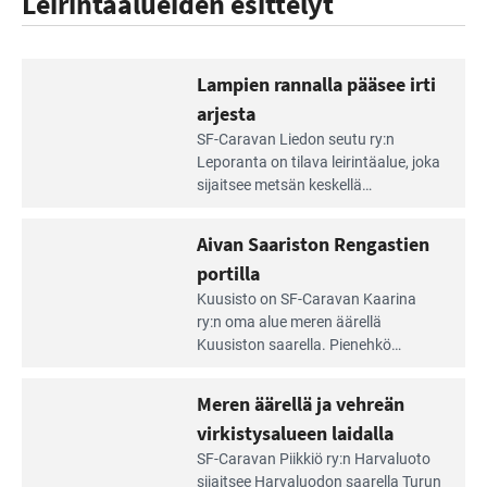
Leirintäalueiden esittelyt
Lampien rannalla pääsee irti
arjesta
Lue
SF-Caravan Liedon seutu ry:n
Leirintäoppaan
Leporanta on tilava leirintäalue, joka
artikkeli:
sijaitsee metsän kes­kellä
Lampien
kirkasvetisen lammen ympärillä. –
rannalla
Lampi on upea ja puhdas, ja se
Aivan Saariston Rengastien
pääsee
tarjoaa ympäris­töineen kauniit
irti
portilla
maisemat ja loistavat virkistäytymis­
arjesta
Lue
mahdollisuudet.
Kuusisto on SF-Caravan Kaarina
Leirintäoppaan
ry:n oma alue meren äärellä
artikkeli:
Kuusiston saarella. Pie­nehkö
Aivan
caravan-alue on lapsiystävällinen,
Saariston
rauhallinen ja silmiinpistävän siisti.
Meren äärellä ja vehreän
Rengastien
portilla
virkistysalueen laidalla
Lue
SF-Caravan Piikkiö ry:n Harvaluoto
Leirintäoppaan
sijait­see Harvaluodon saarella Turun