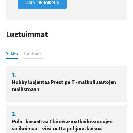
Osta lukuoikeus
Luetuimmat
Luetuimmat
Viikko
Kuukausi
1.
Hobby laajentaa Prestige T -matkailuautojen
mallistoaan
2.
Polar kasvattaa Chimera-matkailuvaunujen
valikoimaa – viisi uutta pohjaratkaisua