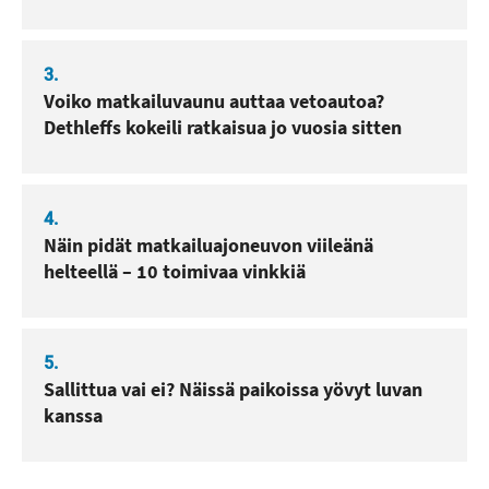
3.
Voiko matkailuvaunu auttaa vetoautoa?
Dethleffs kokeili ratkaisua jo vuosia sitten
4.
Näin pidät matkailuajoneuvon viileänä
helteellä – 10 toimivaa vinkkiä
5.
Sallittua vai ei? Näissä paikoissa yövyt luvan
kanssa