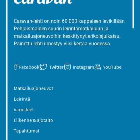
Caravan-lehti on noin 60 000 kappaleen levikillään
Pohjoismaiden suurin leirintämatkailuun ja
matkailuajoneuvoihin keskittynyt erikoisjulkaisu.
Painettu lehti ilmestyy viisi kertaa vuodessa.
Facebook
Twitter
Instagram
YouTube
Matkailuajoneuvot
Leirintä
Varusteet
Liikenne & ajotaito
Tapahtumat