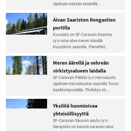
artikkeli:
sijaitsee metsän kes­kellä
Lampien
kirkasvetisen lammen ympärillä. –
rannalla
Lampi on upea ja puhdas, ja se
Aivan Saariston Rengastien
pääsee
tarjoaa ympäris­töineen kauniit
irti
portilla
maisemat ja loistavat virkistäytymis­
arjesta
Lue
mahdollisuudet.
Kuusisto on SF-Caravan Kaarina
Leirintäoppaan
ry:n oma alue meren äärellä
artikkeli:
Kuusiston saarella. Pie­nehkö
Aivan
caravan-alue on lapsiystävällinen,
Saariston
rauhallinen ja silmiinpistävän siisti.
Meren äärellä ja vehreän
Rengastien
portilla
virkistysalueen laidalla
Lue
SF-Caravan Piikkiö ry:n Harvaluoto
Leirintäoppaan
sijait­see Harvaluodon saarella Turun
artikkeli:
kaakkois­puolella. Yhdistys on
Meren
vuokrannut käyttöön­sä osan
äärellä
kunnan viiden hehtaarin
Yksilöä huomioivaa
ja
virkistysalueesta.
vehreän
yhteisöllisyyttä
virkistysalueen
Lue
SF-Caravan Sauvon seutu ry:n
laidalla
Leirintäoppaan
Sarapisto on kaunis caravan-alue