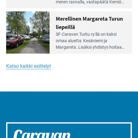
artikkeli:
meren rannalla, vasta­päätä Kemiön
Yksilöä
saarta. Alueella on 130 sähköllä
huomioivaa
varustettua caravan-paik­kaa sekä
Merellinen Margareta Turun
yhteisöllisyyttä
kymmenen paikkaa ilman sähköä.
liepeillä
Lue
SF-Caravan Turku ry:llä on kaksi
Leirintäoppaan
omaa aluet­ta: Kesäniemi ja
artikkeli:
Margareta. Lisäksi yhdis­tys hoitaa
Merellinen
Ruissalo Campingin talvialue­
Margareta
toimintaa.
Turun
Katso kaikki esittelyt
liepeillä