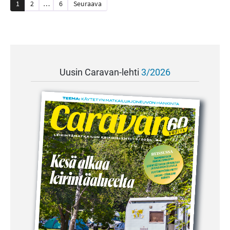
Artikkelien
1
2
…
6
Seuraava
sivutus
Uusin Caravan-lehti
3/2026