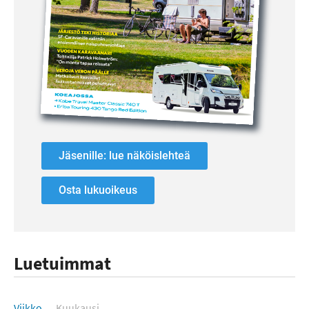
Jäsenille: lue näköislehteä
Osta lukuoikeus
Luetuimmat
Luetuimmat
Viikko
Kuukausi