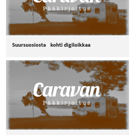
Suursuosiosta kohti digiloikkaa