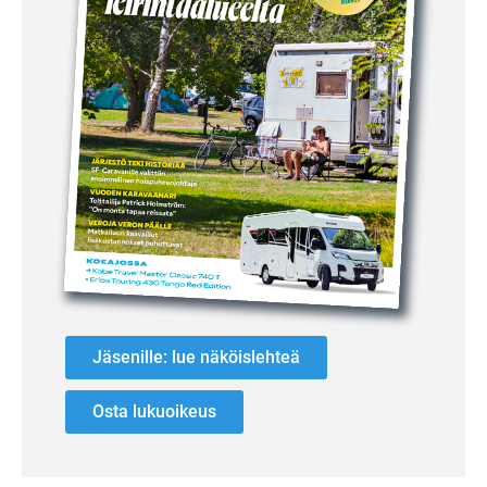
Jäsenille: lue näköislehteä
Osta lukuoikeus