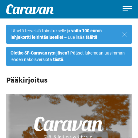
Caravan-
Leirintämatkailun
Siirry
lehti
erikoislehti
suoraan
Lähetä terveisiä toimitukselle ja
voita 100 euron
Sulje
sisältöön
lahjakortti leirintäalueelle!
– Lue lisää
täältä
!
ilmoi
Oletko SF-Caravan ry:n jäsen?
Pääset lukemaan uusimman
lehden näköisversiota
tästä
.
Pääkirjoitus