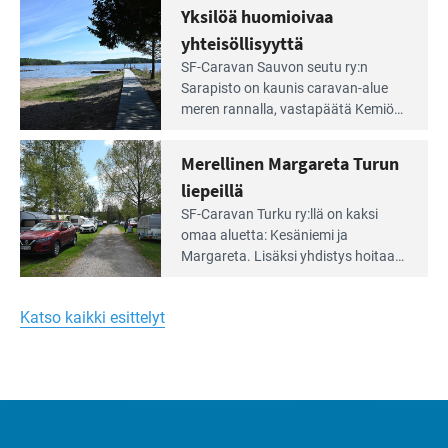
kunnan viiden hehtaarin
Yksilöä huomioivaa
ja
virkistysalueesta.
vehreän
yhteisöllisyyttä
virkistysalueen
Lue
SF-Caravan Sauvon seutu ry:n
laidalla
Leirintäoppaan
Sarapisto on kaunis caravan-alue
artikkeli:
meren rannalla, vasta­päätä Kemiön
Yksilöä
saarta. Alueella on 130 sähköllä
huomioivaa
varustettua caravan-paik­kaa sekä
Merellinen Margareta Turun
yhteisöllisyyttä
kymmenen paikkaa ilman sähköä.
liepeillä
Lue
SF-Caravan Turku ry:llä on kaksi
Leirintäoppaan
omaa aluet­ta: Kesäniemi ja
artikkeli:
Margareta. Lisäksi yhdis­tys hoitaa
Merellinen
Ruissalo Campingin talvialue­
Margareta
toimintaa.
Turun
Katso kaikki esittelyt
liepeillä