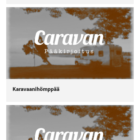
Karavaanihömppää