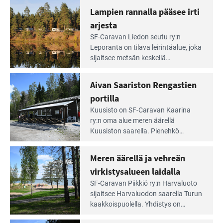
Lampien rannalla pääsee irti
arjesta
Lue
SF-Caravan Liedon seutu ry:n
Leirintäoppaan
Leporanta on tilava leirintäalue, joka
artikkeli:
sijaitsee metsän kes­kellä
Lampien
kirkasvetisen lammen ympärillä. –
rannalla
Lampi on upea ja puhdas, ja se
Aivan Saariston Rengastien
pääsee
tarjoaa ympäris­töineen kauniit
irti
portilla
maisemat ja loistavat virkistäytymis­
arjesta
Lue
mahdollisuudet.
Kuusisto on SF-Caravan Kaarina
Leirintäoppaan
ry:n oma alue meren äärellä
artikkeli:
Kuusiston saarella. Pie­nehkö
Aivan
caravan-alue on lapsiystävällinen,
Saariston
rauhallinen ja silmiinpistävän siisti.
Meren äärellä ja vehreän
Rengastien
portilla
virkistysalueen laidalla
Lue
SF-Caravan Piikkiö ry:n Harvaluoto
Leirintäoppaan
sijait­see Harvaluodon saarella Turun
artikkeli:
kaakkois­puolella. Yhdistys on
Meren
vuokrannut käyttöön­sä osan
äärellä