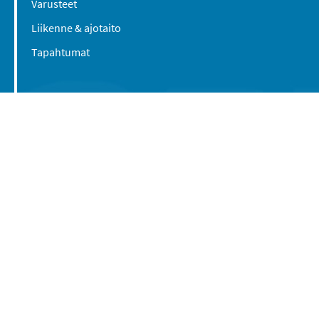
Varusteet
Liikenne & ajotaito
Tapahtumat
Suomen Caravan Media Oy
Viipurintie 58
13210 Hämeenlinna
Yhteystiedot
© 2016-2026 Caravan-lehti / Suomen Caravan
Media Oy
Tietosuojaseloste
Käyttöehdot
Evästeasetukset