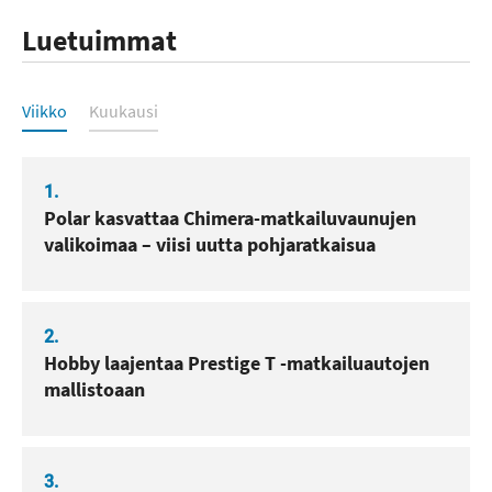
Luetuimmat
Luetuimmat
Viikko
Kuukausi
1.
Polar kasvattaa Chimera-matkailuvaunujen
valikoimaa – viisi uutta pohjaratkaisua
2.
Hobby laajentaa Prestige T -matkailuautojen
mallistoaan
3.