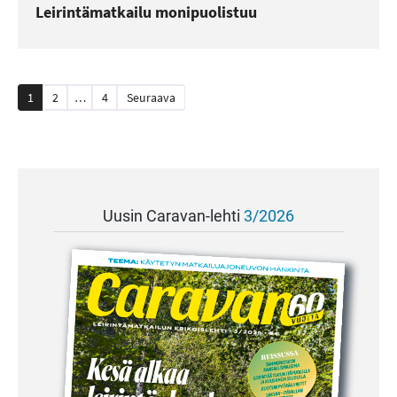
Leirintämatkailu monipuolistuu
Artikkelien
1
2
…
4
Seuraava
sivutus
Uusin Caravan-lehti
3/2026