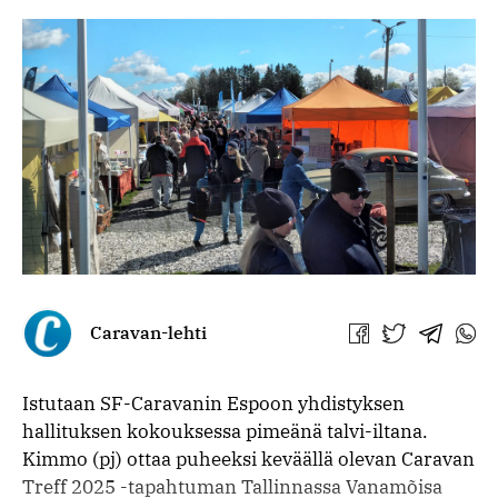
Caravan-lehti
Jaa
Jaa
Jaa
Jaa
Facebookissa
Twitterissä
Telegra
What
Istutaan SF-Caravanin Espoon yhdistyksen
hallituksen kokouksessa pimeänä talvi-iltana.
Kimmo (pj) ottaa puheeksi keväällä olevan Caravan
Treff 2025 -tapahtuman Tallinnassa Vanamõisa