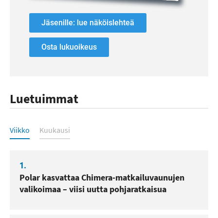
Jäsenille: lue näköislehteä
Osta lukuoikeus
Luetuimmat
Luetuimmat
Viikko
Kuukausi
1.
Polar kasvattaa Chimera-matkailuvaunujen
valikoimaa – viisi uutta pohjaratkaisua