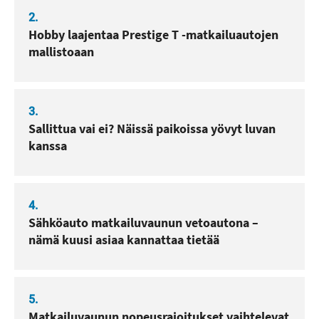
2.
Hobby laajentaa Prestige T -matkailuautojen
mallistoaan
3.
Sallittua vai ei? Näissä paikoissa yövyt luvan
kanssa
4.
Sähköauto matkailuvaunun vetoautona –
nämä kuusi asiaa kannattaa tietää
5.
Matkailuvaunun nopeusrajoitukset vaihtelevat