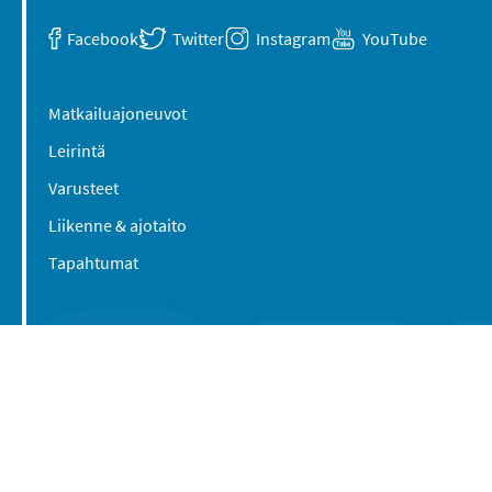
Facebook
Twitter
Instagram
YouTube
Matkailuajoneuvot
Leirintä
Varusteet
Liikenne & ajotaito
Tapahtumat
Suomen Caravan Media Oy
Viipurintie 58
13210 Hämeenlinna
Yhteystiedot