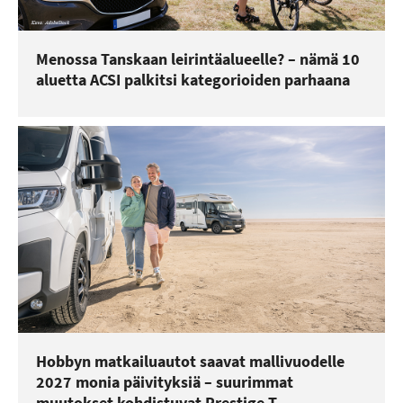
Menossa Tanskaan leirintäalueelle? – nämä 10
aluetta ACSI palkitsi kategorioiden parhaana
Hobbyn matkailuautot saavat mallivuodelle
2027 monia päivityksiä – suurimmat
muutokset kohdistuvat Prestige T -