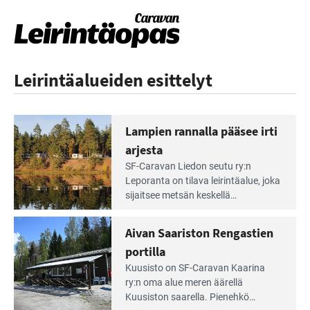
Leirintäalueiden esittelyt
Lampien rannalla pääsee irti
arjesta
Lue
SF-Caravan Liedon seutu ry:n
Leirintäoppaan
Leporanta on tilava leirintäalue, joka
artikkeli:
sijaitsee metsän kes­kellä
Lampien
kirkasvetisen lammen ympärillä. –
rannalla
Lampi on upea ja puhdas, ja se
Aivan Saariston Rengastien
pääsee
tarjoaa ympäris­töineen kauniit
irti
portilla
maisemat ja loistavat virkistäytymis­
arjesta
Lue
mahdollisuudet.
Kuusisto on SF-Caravan Kaarina
Leirintäoppaan
ry:n oma alue meren äärellä
artikkeli:
Kuusiston saarella. Pie­nehkö
Aivan