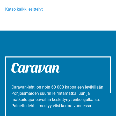
Margareta
toimintaa.
Turun
Katso kaikki esittelyt
liepeillä
Caravan-lehti on noin 60 000 kappaleen levikillään
Pohjoismaiden suurin leirintämatkailuun ja
matkailuajoneuvoihin keskittynyt erikoisjulkaisu.
Painettu lehti ilmestyy viisi kertaa vuodessa.