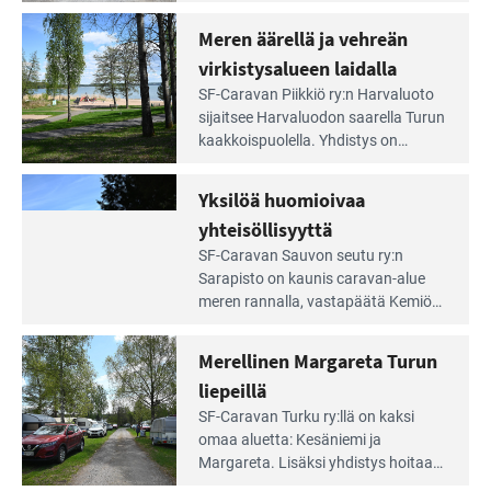
caravan-alue on lapsiystävällinen,
Saariston
rauhallinen ja silmiinpistävän siisti.
Meren äärellä ja vehreän
Rengastien
portilla
virkistysalueen laidalla
Lue
SF-Caravan Piikkiö ry:n Harvaluoto
Leirintäoppaan
sijait­see Harvaluodon saarella Turun
artikkeli:
kaakkois­puolella. Yhdistys on
Meren
vuokrannut käyttöön­sä osan
äärellä
kunnan viiden hehtaarin
Yksilöä huomioivaa
ja
virkistysalueesta.
vehreän
yhteisöllisyyttä
virkistysalueen
Lue
SF-Caravan Sauvon seutu ry:n
laidalla
Leirintäoppaan
Sarapisto on kaunis caravan-alue
artikkeli:
meren rannalla, vasta­päätä Kemiön
Yksilöä
saarta. Alueella on 130 sähköllä
huomioivaa
varustettua caravan-paik­kaa sekä
Merellinen Margareta Turun
yhteisöllisyyttä
kymmenen paikkaa ilman sähköä.
liepeillä
Lue
SF-Caravan Turku ry:llä on kaksi
Leirintäoppaan
omaa aluet­ta: Kesäniemi ja
artikkeli:
Margareta. Lisäksi yhdis­tys hoitaa
Merellinen
Ruissalo Campingin talvialue­