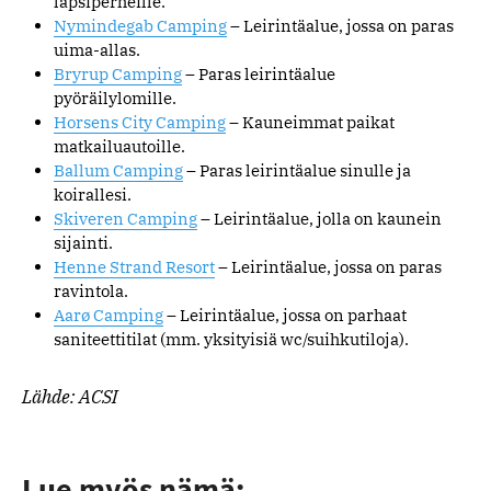
lapsiperheille.
Nymindegab Camping
– Leirintäalue, jossa on paras
uima-allas.
Bryrup Camping
– Paras leirintäalue
pyöräilylomille.
Horsens City Camping
–
Kauneimmat paikat
matkailuautoille.
Ballum Camping
– Paras leirintäalue sinulle ja
koirallesi.
Skiveren Camping
– Leirintäalue, jolla on kaunein
sijainti.
Henne Strand Resort
– Leirintäalue, jossa on paras
ravintola.
Aarø Camping
– Leirintäalue, jossa on parhaat
saniteettitilat (mm. yksityisiä wc/suihkutiloja).
Lähde: ACSI
Lue myös nämä: