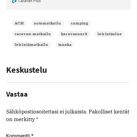
Caravan Plus
ACSI
automatkailu
camping
caravan-matkailu
karavaanarit
leirintäalue
leirintämatkailu
tanska
Keskustelu
Vastaa
Sähköpostiosoitettasi ei julkaista.
Pakolliset kentät
on merkitty
*
*
Kommentti