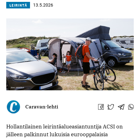
13.5.2026
LEIRINTÄ
Caravan-lehti
Jaa
Jaa
Jaa
Jaa
Facebookissa
Twitterissä
Telegra
What
Hollantilainen leirintäalueasiantuntija ACSI on
jälleen palkinnut lukuisia eurooppalaisia