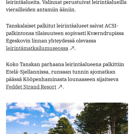
leirintäalueita. Valinnat perustuivat leirintäalueilla
vierailleiden antamiin ääniin.
Tanskalaiset palkitut leirintäalueet saivat ACSI-
palkintonsa tilaisuuteen sopivasti Kværndrupissa
Egeskovin linnan yhteydessä olevassa
leirintämatkailumuseossa
.
Koko Tanskan parhaana leirintäalueena palkittiin
Etelä-Sjellannissa, runsaan tunnin ajomatkan
päässä Kööpenhaminasta lounaaseen sijaitseva
Feddet Strand Resort
.