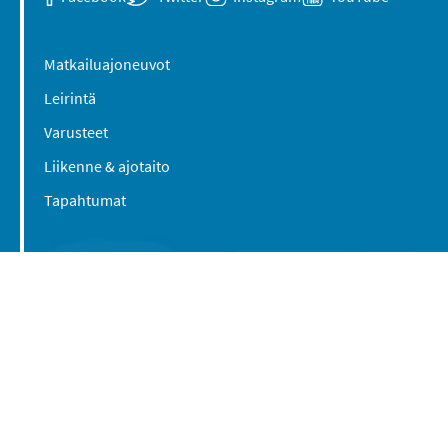
Matkailuajoneuvot
Leirintä
Varusteet
Liikenne & ajotaito
Tapahtumat
Suomen Caravan Media Oy
Viipurintie 58
13210 Hämeenlinna
Yhteystiedot