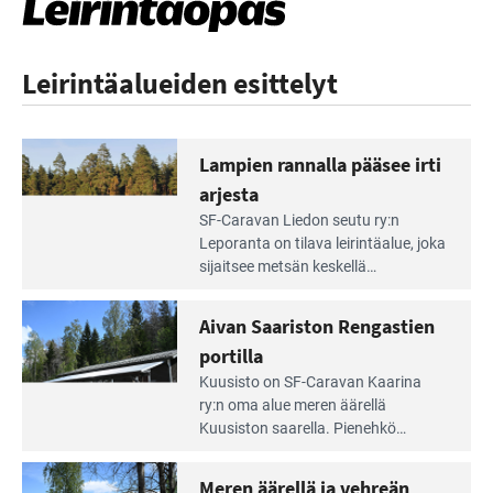
Leirintäalueiden esittelyt
Lampien rannalla pääsee irti
arjesta
Lue
SF-Caravan Liedon seutu ry:n
Leirintäoppaan
Leporanta on tilava leirintäalue, joka
artikkeli:
sijaitsee metsän kes­kellä
Lampien
kirkasvetisen lammen ympärillä. –
rannalla
Lampi on upea ja puhdas, ja se
Aivan Saariston Rengastien
pääsee
tarjoaa ympäris­töineen kauniit
irti
portilla
maisemat ja loistavat virkistäytymis­
arjesta
Lue
mahdollisuudet.
Kuusisto on SF-Caravan Kaarina
Leirintäoppaan
ry:n oma alue meren äärellä
artikkeli:
Kuusiston saarella. Pie­nehkö
Aivan
caravan-alue on lapsiystävällinen,
Saariston
rauhallinen ja silmiinpistävän siisti.
Meren äärellä ja vehreän
Rengastien