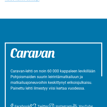
liepeillä
Caravan-lehti on noin 60 000 kappaleen levikillään
Pohjoismaiden suurin leirintämatkailuun ja
matkailuajoneuvoihin keskittynyt erikoisjulkaisu.
Painettu lehti ilmestyy viisi kertaa vuodessa.
Facebook
Twitter
Instagram
YouTube