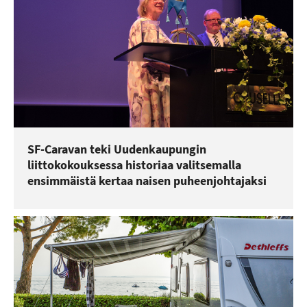
SF-Caravan teki Uudenkaupungin
liittokokouksessa historiaa valitsemalla
ensimmäistä kertaa naisen puheenjohtajaksi