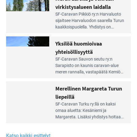
portilla
virkistysalueen laidalla
Lue
SF-Caravan Piikkiö ry:n Harvaluoto
Leirintäoppaan
sijait­see Harvaluodon saarella Turun
artikkeli:
kaakkois­puolella. Yhdistys on
Meren
vuokrannut käyttöön­sä osan
äärellä
kunnan viiden hehtaarin
Yksilöä huomioivaa
ja
virkistysalueesta.
vehreän
yhteisöllisyyttä
virkistysalueen
Lue
SF-Caravan Sauvon seutu ry:n
laidalla
Leirintäoppaan
Sarapisto on kaunis caravan-alue
artikkeli:
meren rannalla, vasta­päätä Kemiön
Yksilöä
saarta. Alueella on 130 sähköllä
huomioivaa
varustettua caravan-paik­kaa sekä
Merellinen Margareta Turun
yhteisöllisyyttä
kymmenen paikkaa ilman sähköä.
liepeillä
Lue
SF-Caravan Turku ry:llä on kaksi
Leirintäoppaan
omaa aluet­ta: Kesäniemi ja
artikkeli:
Margareta. Lisäksi yhdis­tys hoitaa
Merellinen
Ruissalo Campingin talvialue­
Margareta
toimintaa.
Turun
Katso kaikki esittelyt