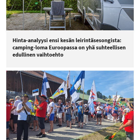
Hinta-analyysi ensi kesän leirintäsesongista:
camping-loma Euroopassa on yhä suhteellisen
edullinen vaihtoehto