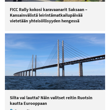
FICC Rally kokosi karavaanarit Saksaan –
Kansainvälistä leirintämatkailupäivää
vietetään yhteisöllisyyden hengessä
Silta vai lautta? Näin valitset reitin Ruotsin
kautta Eurooppaan