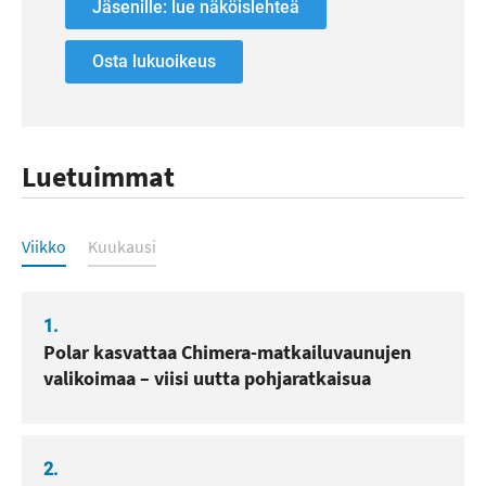
Jäsenille: lue näköislehteä
Osta lukuoikeus
Luetuimmat
Luetuimmat
Viikko
Kuukausi
1.
Polar kasvattaa Chimera-matkailuvaunujen
valikoimaa – viisi uutta pohjaratkaisua
2.