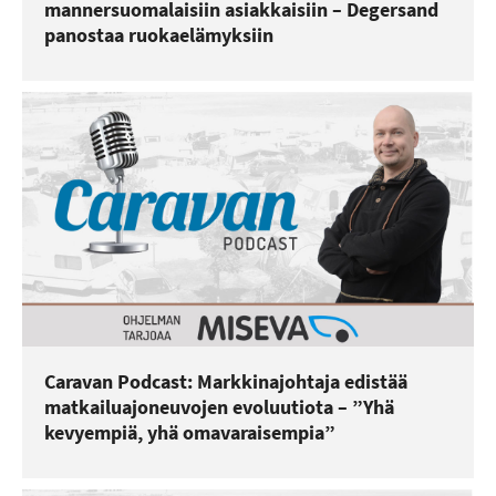
mannersuomalaisiin asiakkaisiin – Degersand
panostaa ruokaelämyksiin
Caravan Podcast: Markkinajohtaja edistää
matkailuajoneuvojen evoluutiota – ”Yhä
kevyempiä, yhä omavaraisempia”