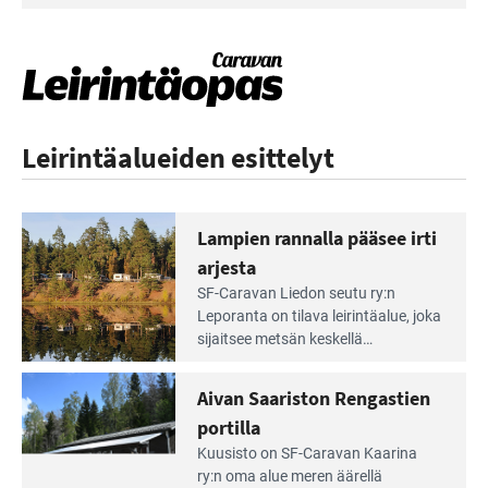
Leirintäalueiden esittelyt
Lampien rannalla pääsee irti
arjesta
Lue
SF-Caravan Liedon seutu ry:n
Leirintäoppaan
Leporanta on tilava leirintäalue, joka
artikkeli:
sijaitsee metsän kes­kellä
Lampien
kirkasvetisen lammen ympärillä. –
rannalla
Lampi on upea ja puhdas, ja se
Aivan Saariston Rengastien
pääsee
tarjoaa ympäris­töineen kauniit
irti
portilla
maisemat ja loistavat virkistäytymis­
arjesta
Lue
mahdollisuudet.
Kuusisto on SF-Caravan Kaarina
Leirintäoppaan
ry:n oma alue meren äärellä