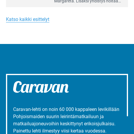
artikkeli:
Margareta. Lisäksi yhdis­tys hoitaa
Merellinen
Ruissalo Campingin talvialue­
Margareta
toimintaa.
Turun
Katso kaikki esittelyt
liepeillä
Caravan-lehti on noin 60 000 kappaleen levikillään
Pohjoismaiden suurin leirintämatkailuun ja
matkailuajoneuvoihin keskittynyt erikoisjulkaisu.
Painettu lehti ilmestyy viisi kertaa vuodessa.