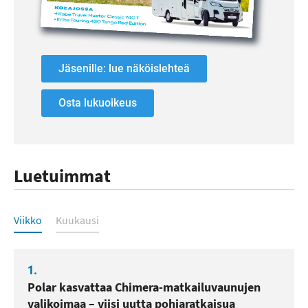
Jäsenille: lue näköislehteä
Osta lukuoikeus
Luetuimmat
Luetuimmat
Viikko
Kuukausi
1.
Polar kasvattaa Chimera-matkailuvaunujen
valikoimaa – viisi uutta pohjaratkaisua