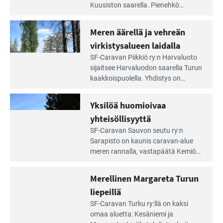
artikkeli:
Kuusiston saarella. Pie­nehkö
Aivan
caravan-alue on lapsiystävällinen,
Saariston
rauhallinen ja silmiinpistävän siisti.
Meren äärellä ja vehreän
Rengastien
portilla
virkistysalueen laidalla
Lue
SF-Caravan Piikkiö ry:n Harvaluoto
Leirintäoppaan
sijait­see Harvaluodon saarella Turun
artikkeli:
kaakkois­puolella. Yhdistys on
Meren
vuokrannut käyttöön­sä osan
äärellä
kunnan viiden hehtaarin
Yksilöä huomioivaa
ja
virkistysalueesta.
vehreän
yhteisöllisyyttä
virkistysalueen
Lue
SF-Caravan Sauvon seutu ry:n
laidalla
Leirintäoppaan
Sarapisto on kaunis caravan-alue
artikkeli:
meren rannalla, vasta­päätä Kemiön
Yksilöä
saarta. Alueella on 130 sähköllä
huomioivaa
varustettua caravan-paik­kaa sekä
Merellinen Margareta Turun
yhteisöllisyyttä
kymmenen paikkaa ilman sähköä.
liepeillä
Lue
SF-Caravan Turku ry:llä on kaksi
Leirintäoppaan
omaa aluet­ta: Kesäniemi ja