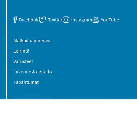
Facebook
Twitter
Instagram
YouTube
Matkailuajoneuvot
Leirintä
Varusteet
Liikenne & ajotaito
Tapahtumat
Suomen Caravan Media Oy
Viipurintie 58
13210 Hämeenlinna