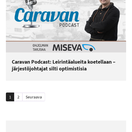
Caravan Podcast: Leirintäalueita koetellaan –
järjestöjohtajat silti optimistisia
Artikkelien
1
2
Seuraava
sivutus