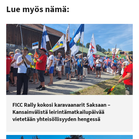
Lue myös nämä:
FICC Rally kokosi karavaanarit Saksaan –
Kansainvälistä leirintämatkailupäivää
vietetään yhteisöllisyyden hengessä