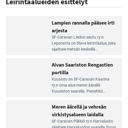
Leirintäalueiden esittelyt
Lampien rannalla pääsee irti
arjesta
Lue
SF-Caravan Liedon seutu ry:n
Leirintäoppaan
Leporanta on tilava leirintäalue, joka
artikkeli:
sijaitsee metsän kes­kellä
Lampien
kirkasvetisen lammen ympärillä. –
rannalla
Lampi on upea ja puhdas, ja se
Aivan Saariston Rengastien
pääsee
tarjoaa ympäris­töineen kauniit
irti
portilla
maisemat ja loistavat virkistäytymis­
arjesta
Lue
mahdollisuudet.
Kuusisto on SF-Caravan Kaarina
Leirintäoppaan
ry:n oma alue meren äärellä
artikkeli:
Kuusiston saarella. Pie­nehkö
Aivan
caravan-alue on lapsiystävällinen,
Saariston
rauhallinen ja silmiinpistävän siisti.
Meren äärellä ja vehreän
Rengastien
portilla
virkistysalueen laidalla
Lue
SF-Caravan Piikkiö ry:n Harvaluoto
Leirintäoppaan
sijait­see Harvaluodon saarella Turun