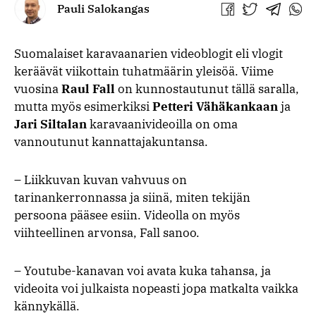
Pauli Salokangas
Jaa
Jaa
Jaa
Jaa
Facebookissa
Twitterissä
Telegra
What
Suomalaiset karavaanarien videoblogit eli vlogit
keräävät viikottain tuhatmäärin yleisöä. Viime
vuosina
Raul Fall
on kunnostautunut tällä saralla,
mutta myös esimerkiksi
Petteri Vähäkankaan
ja
Jari Siltalan
karavaanivideoilla on oma
vannoutunut kannattajakuntansa.
– Liikkuvan kuvan vahvuus on
tarinankerronnassa ja siinä, miten tekijän
persoona pääsee esiin. Videolla on myös
viihteellinen arvonsa, Fall sanoo.
– Youtube-kanavan voi avata kuka tahansa, ja
videoita voi julkaista nopeasti jopa matkalta vaikka
kännykällä.