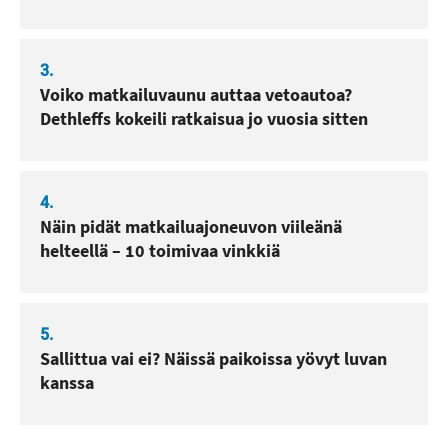
3.
Voiko matkailuvaunu auttaa vetoautoa?
Dethleffs kokeili ratkaisua jo vuosia sitten
4.
Näin pidät matkailuajoneuvon viileänä
helteellä – 10 toimivaa vinkkiä
5.
Sallittua vai ei? Näissä paikoissa yövyt luvan
kanssa