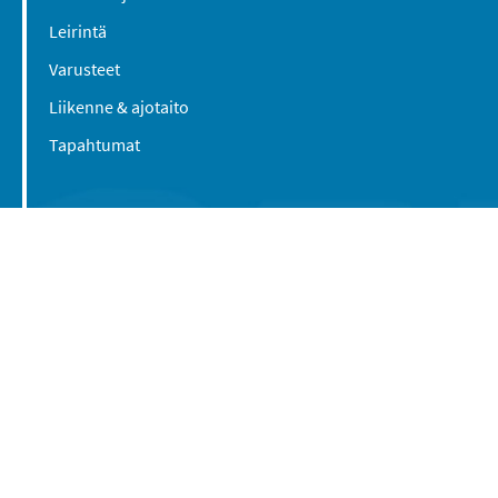
Leirintä
Varusteet
Liikenne & ajotaito
Tapahtumat
Suomen Caravan Media Oy
Viipurintie 58
13210 Hämeenlinna
Yhteystiedot
© 2016-2026 Caravan-lehti / Suomen Caravan
Media Oy