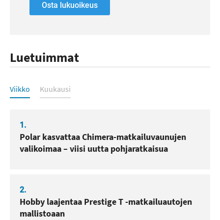
Osta lukuoikeus
Luetuimmat
Luetuimmat
Viikko
Kuukausi
1.
Polar kasvattaa Chimera-matkailuvaunujen
valikoimaa – viisi uutta pohjaratkaisua
2.
Hobby laajentaa Prestige T -matkailuautojen
mallistoaan