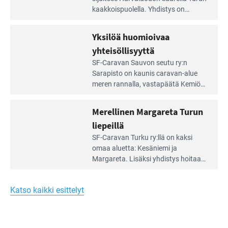
artikkeli:
kaakkois­puolella. Yhdistys on
Meren
vuokrannut käyttöön­sä osan
äärellä
kunnan viiden hehtaarin
Yksilöä huomioivaa
ja
virkistysalueesta.
vehreän
yhteisöllisyyttä
virkistysalueen
Lue
SF-Caravan Sauvon seutu ry:n
laidalla
Leirintäoppaan
Sarapisto on kaunis caravan-alue
artikkeli:
meren rannalla, vasta­päätä Kemiön
Yksilöä
saarta. Alueella on 130 sähköllä
huomioivaa
varustettua caravan-paik­kaa sekä
Merellinen Margareta Turun
yhteisöllisyyttä
kymmenen paikkaa ilman sähköä.
liepeillä
Lue
SF-Caravan Turku ry:llä on kaksi
Leirintäoppaan
omaa aluet­ta: Kesäniemi ja
artikkeli:
Margareta. Lisäksi yhdis­tys hoitaa
Merellinen
Ruissalo Campingin talvialue­
Margareta
toimintaa.
Turun
Katso kaikki esittelyt
liepeillä