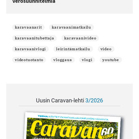
verosuunnitelmia
karavaanarit
karavaanimatkailu
karavaanitubettaja
karavaanivideo
karavaanivlogi
leirintämatkailu
video
videotuotanto
vloggaus
vlogi
youtube
Uusin Caravan-lehti
3/2026