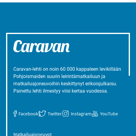
Caravan-lehti on noin 60 000 kappaleen levikillään
Pohjoismaiden suurin leirintämatkailuun ja
matkailuajoneuvoihin keskittynyt erikoisjulkaisu.
Painettu lehti ilmestyy viisi kertaa vuodessa.
Facebook
Twitter
Instagram
YouTube
Matkailuajoneuvot