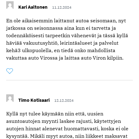
Kari Aaltonen
11.12.2024
En ole aikaisemmin laittanut autoa seisomaan, nyt
jatkossa on seisonnassa aina kun ei tarvetta ja
todennäköisesti tarpeetkin vähenevät ja tässä kyllä
häviää vakuutusyhtiö, leirintäalueet ja palvelut
kehä3 ulkopuolella, en tiedä onko mahdollista
vakuttaa auto Virossa ja laittaa auto Viron kilpiin.
Tykkää
Kommentoitu
kertaa
kommentista
Timo Kotisaari
12.12.2024
Kyllä nyt tulee käymään niin että, uusien
asuntoautojen myynti laskee rajusti, käytettyjen
autojen hinnat alenevat huomattavasti, koska ei ole
kysyntää. Mikäli myyt autoa, niin liikkeet maksavat