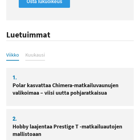
Osta lukuoikeus
Luetuimmat
Luetuimmat
Viikko
Kuukausi
1.
Polar kasvattaa Chimera-matkailuvaunujen
valikoimaa – viisi uutta pohjaratkaisua
2.
Hobby laajentaa Prestige T -matkailuautojen
mallistoaan