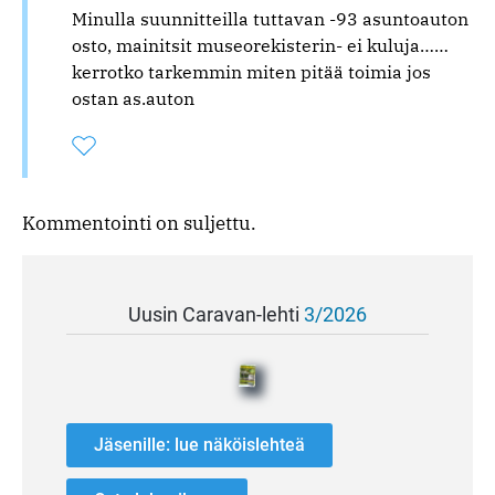
Minulla suunnitteilla tuttavan -93 asuntoauton
osto, mainitsit museorekisterin- ei kuluja……
kerrotko tarkemmin miten pitää toimia jos
ostan as.auton
Tykkää
Kommentoitu
kertaa
kommentista
Kommentointi on suljettu.
Uusin Caravan-lehti
3/2026
Jäsenille: lue näköislehteä