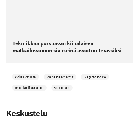
Tekniikkaa pursuavan kiinalaisen
matkailuvaunun sivuseinä avautuu terassiksi
eduskunta
karavaanarit
Käyttövero
matkailuautot
verotus
Keskustelu