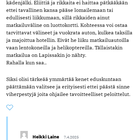
kädenjälki. Eliittiä ja rikkaita ei haittaa pätkääkään
ettei tavallinen kansa pääse lomailemaan tai
edullisesti liikkumaan, sillä rikkaiden ainut
matkailuväline on luottokortti. Kohteessa voi ostaa
tarvittavat välineet ja vuokrata auton, kulkea taksilla
ja majoittua hotellin. Eivät he liiku matkailuautoilla
vaan lentokoneilla ja helikoptereilla. Tällaistakin
matkailua on Lapissakin jo nähty.
Rahalla kun saa..
Siksi olisi tärkeää ymmärtää kenet eduskuntaan
päättämään valitsee ja erityisesti ettei päästä sinne
viherpestyjä joita ohjailee tavoitteelliset peloittelut.
Tykkää
Kommentoitu
kertaa
kommentista
Heikki Laine
7.4.2025