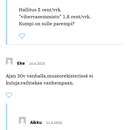
Hallitus 5 cent/vrk.
”vihervasemmisto” 1,8 cent/vrk.
Kumpi on sulle parempi?
Tykkää
Kommentoitu
kertaa
kommentista
Eke
10.4.2025
Ajan 30v vanhalla,museorekisterissä ei
kuluja,vaihtakaa vanhempaan.
Tykkää
Kommentoitu
kertaa
kommentista
Aikku
21.5.2025