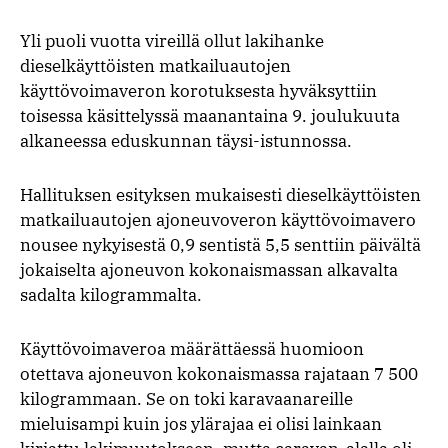
Facebookissa
Twitterissä
Telegra
What
Yli puoli vuotta vireillä ollut lakihanke
dieselkäyttöisten matkailuautojen
käyttövoimaveron korotuksesta hyväksyttiin
toisessa käsittelyssä maanantaina 9. joulukuuta
alkaneessa eduskunnan täysi-istunnossa.
Hallituksen esityksen mukaisesti dieselkäyttöisten
matkailuautojen ajoneuvoveron käyttövoimavero
nousee nykyisestä 0,9 sentistä 5,5 senttiin päivältä
jokaiselta ajoneuvon kokonaismassan alkavalta
sadalta kilogrammalta.
Käyttövoimaveroa määrättäessä huomioon
otettava ajoneuvon kokonaismassa rajataan 7 500
kilogrammaan. Se on toki karavaanareille
mieluisampi kuin jos ylärajaa ei olisi lainkaan