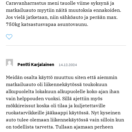
Caravanharrastus meni tauolle viime syksynä ja
matkailuauto myytiin näitä muutoksia ennakoiden.
Jos vielä jatketaan, niin sähköauto ja perään max.
750kg katsastusvapaa asuntovaunu.
Tykkää
Kommentoitu
kertaa
kommentista
Pentti Karjalainen
14.12.2024
Meidän osalta käyttö muuttuu siten että aiemmin
matkailuauto oli liikennekäytössä toukokuun
alkupuolelta lokakuun alkupuolelle koko ajan ihan
vain helppouden vuoksi. Sillä ajettiin myös
mökkireissut koska oli tilaa ja kuljetettaville
ruokatarvikkeille jääkaappi käytössä. Nyt kyseinen
auto tulee olemaan liikennekäytössä vain silloin kun
on todellista tarvetta. Tullaan ajamaan perheen