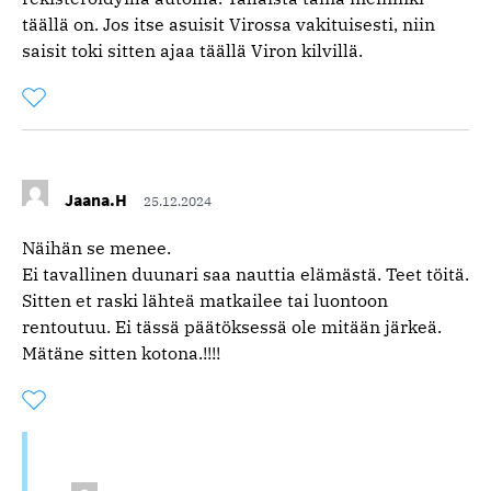
täällä on. Jos itse asuisit Virossa vakituisesti, niin
saisit toki sitten ajaa täällä Viron kilvillä.
Tykkää
Kommentoitu
kertaa
kommentista
Jaana.H
25.12.2024
Näihän se menee.
Ei tavallinen duunari saa nauttia elämästä. Teet töitä.
Sitten et raski lähteä matkailee tai luontoon
rentoutuu. Ei tässä päätöksessä ole mitään järkeä.
Mätäne sitten kotona.!!!!
Tykkää
Kommentoitu
kertaa
kommentista