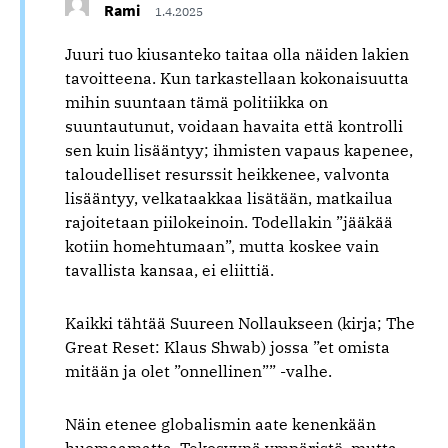
Rami
1.4.2025
Juuri tuo kiusanteko taitaa olla näiden lakien
tavoitteena. Kun tarkastellaan kokonaisuutta
mihin suuntaan tämä politiikka on
suuntautunut, voidaan havaita että kontrolli
sen kuin lisääntyy; ihmisten vapaus kapenee,
taloudelliset resurssit heikkenee, valvonta
lisääntyy, velkataakkaa lisätään, matkailua
rajoitetaan piilokeinoin. Todellakin ”jääkää
kotiin homehtumaan”, mutta koskee vain
tavallista kansaa, ei eliittiä.
Kaikki tähtää Suureen Nollaukseen (kirja; The
Great Reset: Klaus Shwab) jossa ”et omista
mitään ja olet ”onnellinen”” -valhe.
Näin etenee globalismin aate kenenkään