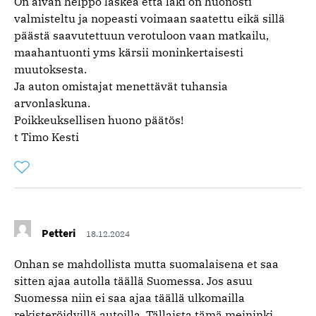
On aivan helppo laskea että laki on huonosti
valmisteltu ja nopeasti voimaan saatettu eikä sillä
päästä saavutettuun verotuloon vaan matkailu,
maahantuonti yms kärsii moninkertaisesti
muutoksesta.
Ja auton omistajat menettävät tuhansia
arvonlaskuna.
Poikkeuksellisen huono päätös!
t Timo Kesti
Tykkää
Kommentoitu
kertaa
kommentista
Petteri
18.12.2024
Onhan se mahdollista mutta suomalaisena et saa
sitten ajaa autolla täällä Suomessa. Jos asuu
Suomessa niin ei saa ajaa täällä ulkomailla
rekisteröidyillä autoilla. Tällaista tämä meininki