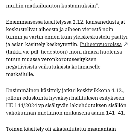
muihin matkailuauton kustannuksiin”.
Ensimmäisessä käsittelyssä 2.12. kansanedustajat
keskustelivat aiheesta ja aiheen vierestä noin
tunnin ja vartin ennen kuin yleiskeskustelu päättyi
ja asian käsittely keskeytettiin.
Puheenvuoroissa
(linkki vie pdf-tiedostoon) moni ilmaisi huolensa
muun muassa veronkorotusesityksen
negatiivisista vaikutuksista kotimaiselle
matkailulle.
Ensimmäinen käsittely jatkui keskiviikkona 4.12.,
jolloin eduskunta hyväksyi hallituksen esitykseen
HE 144/2024 vp sisältyvän lakiehdotuksen sisällön
valiokunnan mietinnön mukaisena äänin 141–41.
Toinen käsittely oli aikataulutettu maanantain