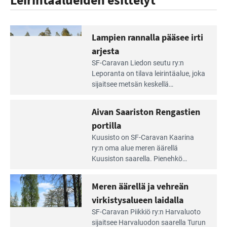
Lampien rannalla pääsee irti
arjesta
Lue
SF-Caravan Liedon seutu ry:n
Leirintäoppaan
Leporanta on tilava leirintäalue, joka
artikkeli:
sijaitsee metsän kes­kellä
Lampien
kirkasvetisen lammen ympärillä. –
rannalla
Lampi on upea ja puhdas, ja se
Aivan Saariston Rengastien
pääsee
tarjoaa ympäris­töineen kauniit
irti
portilla
maisemat ja loistavat virkistäytymis­
arjesta
Lue
mahdollisuudet.
Kuusisto on SF-Caravan Kaarina
Leirintäoppaan
ry:n oma alue meren äärellä
artikkeli:
Kuusiston saarella. Pie­nehkö
Aivan
caravan-alue on lapsiystävällinen,
Saariston
rauhallinen ja silmiinpistävän siisti.
Meren äärellä ja vehreän
Rengastien
portilla
virkistysalueen laidalla
Lue
SF-Caravan Piikkiö ry:n Harvaluoto
Leirintäoppaan
sijait­see Harvaluodon saarella Turun