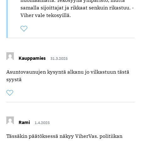
huomaamatta. Tekosyynä ympäristö, mutta
samalla sijoittajat ja rikkaat senkuin rikastuu. -
Viher vale tekosyillä.
Tykkää
Kommentoitu
kertaa
kommentista
Kauppamies
31.3.2025
Asuntovaunujen kysyntä alkanu jo vilkastuun tästä
syystä
Tykkää
Kommentoitu
kertaa
kommentista
Rami
1.4.2025
Tässäkin päätöksessä näkyy ViherVas. politiikan