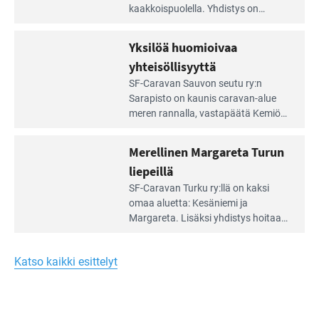
artikkeli:
kaakkois­puolella. Yhdistys on
Meren
vuokrannut käyttöön­sä osan
äärellä
kunnan viiden hehtaarin
Yksilöä huomioivaa
ja
virkistysalueesta.
vehreän
yhteisöllisyyttä
virkistysalueen
Lue
SF-Caravan Sauvon seutu ry:n
laidalla
Leirintäoppaan
Sarapisto on kaunis caravan-alue
artikkeli:
meren rannalla, vasta­päätä Kemiön
Yksilöä
saarta. Alueella on 130 sähköllä
huomioivaa
varustettua caravan-paik­kaa sekä
Merellinen Margareta Turun
yhteisöllisyyttä
kymmenen paikkaa ilman sähköä.
liepeillä
Lue
SF-Caravan Turku ry:llä on kaksi
Leirintäoppaan
omaa aluet­ta: Kesäniemi ja
artikkeli:
Margareta. Lisäksi yhdis­tys hoitaa
Merellinen
Ruissalo Campingin talvialue­
Margareta
toimintaa.
Turun
Katso kaikki esittelyt
liepeillä