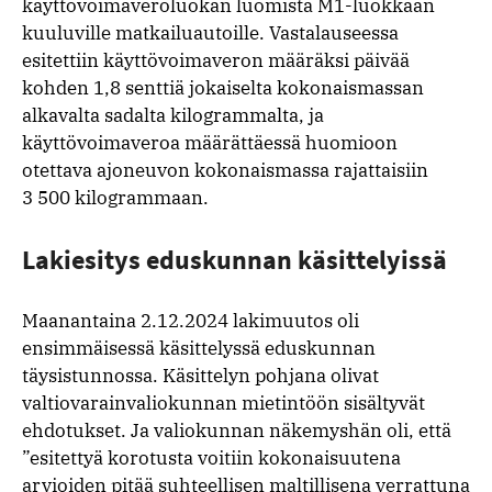
käyttövoimaveroluokan luomista M1-luokkaan
kuuluville matkailuautoille. Vastalauseessa
esitettiin käyttövoimaveron määräksi päivää
kohden 1,8 senttiä jokaiselta kokonaismassan
alkavalta sadalta kilogrammalta, ja
käyttövoimaveroa määrättäessä huomioon
otettava ajoneuvon kokonaismassa rajattaisiin
3 500 kilogrammaan.
Lakiesitys eduskunnan käsittelyissä
Maanantaina 2.12.2024 lakimuutos oli
ensimmäisessä käsittelyssä eduskunnan
täysistunnossa. Käsittelyn pohjana olivat
valtiovarainvaliokunnan mietintöön sisältyvät
ehdotukset. Ja valiokunnan näkemyshän oli, että
”esitettyä korotusta voitiin kokonaisuutena
arvioiden pitää suhteellisen maltillisena verrattuna