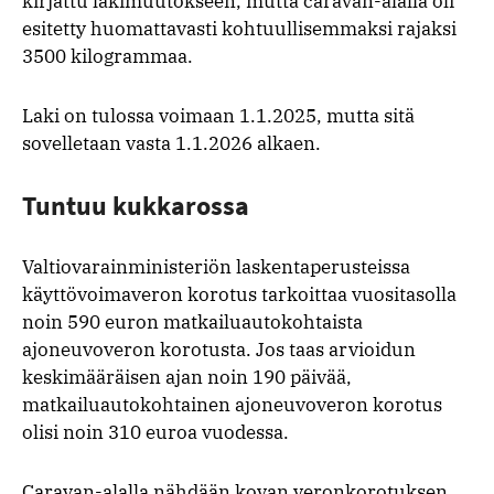
kirjattu lakimuutokseen, mutta caravan-alalla oli
esitetty huomattavasti kohtuullisemmaksi rajaksi
3500 kilogrammaa.
Laki on tulossa voimaan 1.1.2025, mutta sitä
sovelletaan vasta 1.1.2026 alkaen.
Tuntuu kukkarossa
Valtiovarainministeriön laskentaperusteissa
käyttövoimaveron korotus tarkoittaa vuositasolla
noin 590 euron matkailuautokohtaista
ajoneuvoveron korotusta. Jos taas arvioidun
keskimääräisen ajan noin 190 päivää,
matkailuautokohtainen ajoneuvoveron korotus
olisi noin 310 euroa vuodessa.
Caravan-alalla nähdään kovan veronkorotuksen