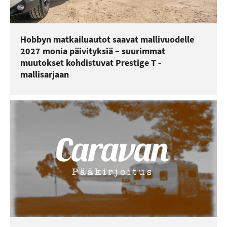
Hobbyn matkailuautot saavat mallivuodelle
2027 monia päivityksiä – suurimmat
muutokset kohdistuvat Prestige T -
mallisarjaan