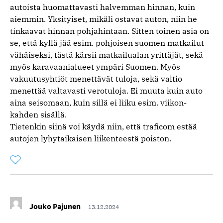
autoista huomattavasti halvemman hinnan, kuin
aiemmin. Yksityiset, mikäli ostavat auton, niin he
tinkaavat hinnan pohjahintaan. Sitten toinen asia on
se, että kyllä jää esim. pohjoisen suomen matkailut
vähäiseksi, tästä kärsii matkailualan yrittäjät, sekä
myös karavaanialueet ympäri Suomen. Myös
vakuutusyhtiöt menettävät tuloja, sekä valtio
menettää valtavasti verotuloja. Ei muuta kuin auto
aina seisomaan, kuin sillä ei liiku esim. viikon-
kahden sisällä.
Tietenkin siinä voi käydä niin, että traficom estää
autojen lyhytaikaisen liikenteestä poiston.
Tykkää
Kommentoitu
kertaa
kommentista
Jouko Pajunen
13.12.2024