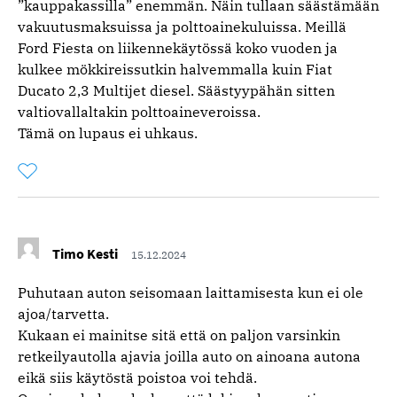
”kauppakassilla” enemmän. Näin tullaan säästämään
vakuutusmaksuissa ja polttoainekuluissa. Meillä
Ford Fiesta on liikennekäytössä koko vuoden ja
kulkee mökkireissutkin halvemmalla kuin Fiat
Ducato 2,3 Multijet diesel. Säästyypähän sitten
valtiovallaltakin polttoaineveroissa.
Tämä on lupaus ei uhkaus.
Tykkää
Kommentoitu
kertaa
kommentista
Timo Kesti
15.12.2024
Puhutaan auton seisomaan laittamisesta kun ei ole
ajoa/tarvetta.
Kukaan ei mainitse sitä että on paljon varsinkin
retkeilyautolla ajavia joilla auto on ainoana autona
eikä siis käytöstä poistoa voi tehdä.