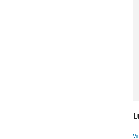
L
L
Vi