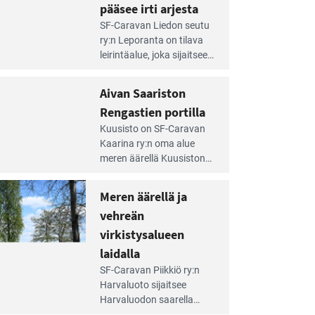
pääsee irti arjesta
e
SF-Caravan Liedon seutu
irintäoppaan
ry:n Leporanta on tilava
tikkeli:
leirintäalue, joka sijaitsee
mpien
metsän kes­kellä
nnalla
kirkasvetisen lammen
Aivan Saariston
äsee
ympärillä. – Lampi on
i
Rengastien portilla
upea ja puhdas, ja se
jesta
e
tarjoaa ympäris­töineen
Kuusisto on SF-Caravan
irintäoppaan
kauniit maisemat ja
Kaarina ry:n oma alue
tikkeli:
loistavat virkistäytymis­
meren äärellä Kuusiston
van
mahdollisuudet.
saarella. Pie­nehkö
ariston
caravan-alue on
Meren äärellä ja
ngastien
lapsiystävällinen,
rtilla
vehreän
rauhallinen ja
silmiinpistävän siisti.
virkistysalueen
e
laidalla
irintäoppaan
SF-Caravan Piikkiö ry:n
tikkeli:
Harvaluoto sijait­see
eren
Harvaluodon saarella
rellä
Turun kaakkois­puolella.