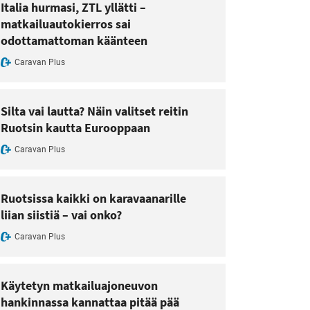
Italia hurmasi, ZTL yllätti –
matkailuautokierros sai
odottamattoman käänteen
Caravan Plus
Silta vai lautta? Näin valitset reitin
Ruotsin kautta Eurooppaan
Caravan Plus
Ruotsissa kaikki on karavaanarille
liian siistiä – vai onko?
Caravan Plus
Käytetyn matkailuajoneuvon
hankinnassa kannattaa pitää pää