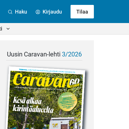
Haku
Kirjaudu
Tilaa
i
Uusin Caravan-lehti
3/2026