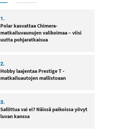
1.
Polar kasvattaa Chimera-
matkailuvaunujen valikoimaa – viisi
uutta pohjaratkaisua
2.
Hobby laajentaa Prestige T -
matkailuautojen mallistoaan
3.
Sallittua vai ei? Näissä paikoissa yövyt
luvan kanssa