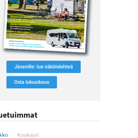
Jäsenille: lue näköislehteä
Osta lukuoikeus
uetuimmat
uetuimmat
ikko
Kuukausi