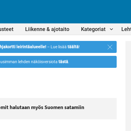
usteet
Liikenne & ajotaito
Kategoriat
Leht
Sulje
hjakortti leirintäalueelle!
– Lue lisää
täältä
!
ilmoitus
usimman lehden näköisversiota
tästä
.
omit halutaan myös Suomen satamiin