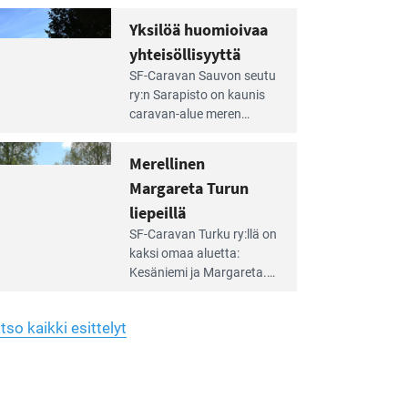
Yhdistys on vuokrannut
hreän
Yksilöä huomioivaa
rkistysalueen
käyttöön­sä osan kunnan
yhteisöllisyyttä
idalla
viiden hehtaarin
e
virkistysalueesta.
SF-Caravan Sauvon seutu
irintäoppaan
ry:n Sarapisto on kaunis
tikkeli:
caravan-alue meren
silöä
rannalla, vasta­päätä
omioivaa
Kemiön saarta. Alueella
Merellinen
teisöllisyyttä
on 130 sähköllä
Margareta Turun
varustettua caravan-paik­
kaa sekä kymmenen
liepeillä
e
paikkaa ilman sähköä.
SF-Caravan Turku ry:llä on
irintäoppaan
kaksi omaa aluet­ta:
tikkeli:
Kesäniemi ja Margareta.
rellinen
rgareta
Lisäksi yhdis­tys hoitaa
urun
Ruissalo Campingin
epeillä
tso kaikki esittelyt
talvialue­toimintaa.