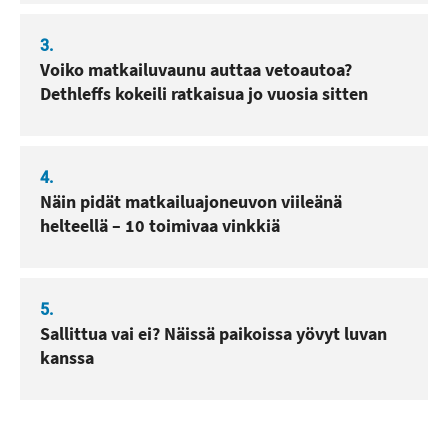
3.
Voiko matkailuvaunu auttaa vetoautoa?
Dethleffs kokeili ratkaisua jo vuosia sitten
4.
Näin pidät matkailuajoneuvon viileänä
helteellä – 10 toimivaa vinkkiä
5.
Sallittua vai ei? Näissä paikoissa yövyt luvan
kanssa