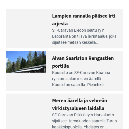
Lampien rannalla pääsee irti
arjesta
Lue
SF-Caravan Liedon seutu ry:n
Leirintäoppaan
Leporanta on tilava leirintäalue, joka
artikkeli:
sijaitsee metsän kes­kellä
Lampien
kirkasvetisen lammen ympärillä. –
rannalla
Lampi on upea ja puhdas, ja se
Aivan Saariston Rengastien
pääsee
tarjoaa ympäris­töineen kauniit
irti
portilla
maisemat ja loistavat virkistäytymis­
arjesta
Lue
mahdollisuudet.
Kuusisto on SF-Caravan Kaarina
Leirintäoppaan
ry:n oma alue meren äärellä
artikkeli:
Kuusiston saarella. Pie­nehkö
Aivan
caravan-alue on lapsiystävällinen,
Saariston
rauhallinen ja silmiinpistävän siisti.
Meren äärellä ja vehreän
Rengastien
portilla
virkistysalueen laidalla
Lue
SF-Caravan Piikkiö ry:n Harvaluoto
Leirintäoppaan
sijait­see Harvaluodon saarella Turun
artikkeli:
kaakkois­puolella. Yhdistys on