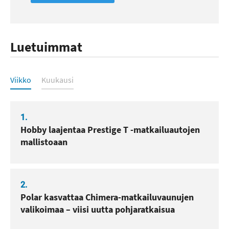
Luetuimmat
Luetuimmat
Viikko
Kuukausi
1.
Hobby laajentaa Prestige T -matkailuautojen
mallistoaan
2.
Polar kasvattaa Chimera-matkailuvaunujen
valikoimaa – viisi uutta pohjaratkaisua