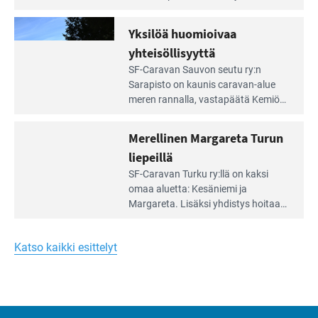
Meren
vuokrannut käyttöön­sä osan
äärellä
kunnan viiden hehtaarin
Yksilöä huomioivaa
ja
virkistysalueesta.
vehreän
yhteisöllisyyttä
virkistysalueen
Lue
SF-Caravan Sauvon seutu ry:n
laidalla
Leirintäoppaan
Sarapisto on kaunis caravan-alue
artikkeli:
meren rannalla, vasta­päätä Kemiön
Yksilöä
saarta. Alueella on 130 sähköllä
huomioivaa
varustettua caravan-paik­kaa sekä
Merellinen Margareta Turun
yhteisöllisyyttä
kymmenen paikkaa ilman sähköä.
liepeillä
Lue
SF-Caravan Turku ry:llä on kaksi
Leirintäoppaan
omaa aluet­ta: Kesäniemi ja
artikkeli:
Margareta. Lisäksi yhdis­tys hoitaa
Merellinen
Ruissalo Campingin talvialue­
Margareta
toimintaa.
Turun
Katso kaikki esittelyt
liepeillä