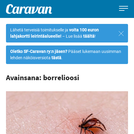
Caravan-
Leirintämatkailun
Siirry
lehti
erikoislehti
suoraan
Lähetä terveisiä toimitukselle ja
voita 100 euron
Sulje
sisältöön
lahjakortti leirintäalueelle!
– Lue lisää
täältä
!
ilmoi
Oletko SF-Caravan ry:n jäsen?
Pääset lukemaan uusimman
lehden näköisversiota
tästä
.
Avainsana: borrelioosi