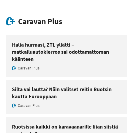
Caravan Plus
Italia hurmasi, ZTL yllätti –
matkailuautokierros sai odottamattoman
käänteen
Caravan Plus
Silta vai lautta? Näin valitset reitin Ruotsin
kautta Eurooppaan
Caravan Plus
Ruotsissa kaikki on karavaanarille liian siistiä