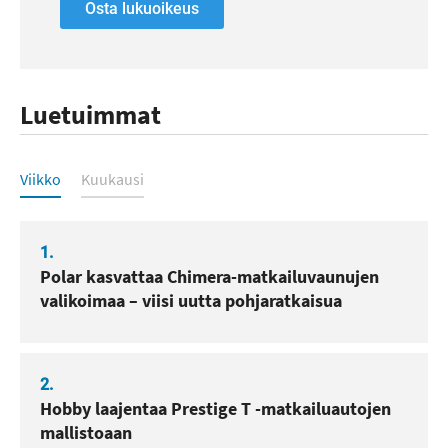
Osta lukuoikeus
Luetuimmat
Luetuimmat
Viikko
Kuukausi
1.
Polar kasvattaa Chimera-matkailuvaunujen
valikoimaa – viisi uutta pohjaratkaisua
2.
Hobby laajentaa Prestige T -matkailuautojen
mallistoaan