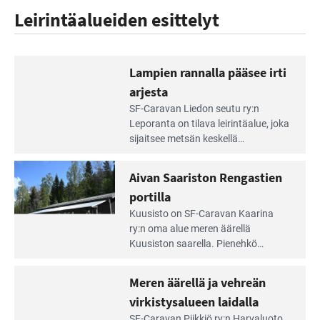
Leirintäalueiden esittelyt
Lampien rannalla pääsee irti
arjesta
Lue
SF-Caravan Liedon seutu ry:n
Leirintäoppaan
Leporanta on tilava leirintäalue, joka
artikkeli:
sijaitsee metsän kes­kellä
Lampien
kirkasvetisen lammen ympärillä. –
rannalla
Lampi on upea ja puhdas, ja se
Aivan Saariston Rengastien
pääsee
tarjoaa ympäris­töineen kauniit
irti
portilla
maisemat ja loistavat virkistäytymis­
arjesta
Lue
mahdollisuudet.
Kuusisto on SF-Caravan Kaarina
Leirintäoppaan
ry:n oma alue meren äärellä
artikkeli:
Kuusiston saarella. Pie­nehkö
Aivan
caravan-alue on lapsiystävällinen,
Saariston
rauhallinen ja silmiinpistävän siisti.
Meren äärellä ja vehreän
Rengastien
portilla
virkistysalueen laidalla
Lue
SF-Caravan Piikkiö ry:n Harvaluoto