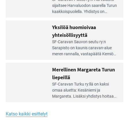
Leirintäoppaan
sijait­see Harvaluodon saarella Turun
artikkeli:
kaakkois­puolella. Yhdistys on
Meren
vuokrannut käyttöön­sä osan
äärellä
kunnan viiden hehtaarin
Yksilöä huomioivaa
ja
virkistysalueesta.
vehreän
yhteisöllisyyttä
virkistysalueen
Lue
SF-Caravan Sauvon seutu ry:n
laidalla
Leirintäoppaan
Sarapisto on kaunis caravan-alue
artikkeli:
meren rannalla, vasta­päätä Kemiön
Yksilöä
saarta. Alueella on 130 sähköllä
huomioivaa
varustettua caravan-paik­kaa sekä
Merellinen Margareta Turun
yhteisöllisyyttä
kymmenen paikkaa ilman sähköä.
liepeillä
Lue
SF-Caravan Turku ry:llä on kaksi
Leirintäoppaan
omaa aluet­ta: Kesäniemi ja
artikkeli:
Margareta. Lisäksi yhdis­tys hoitaa
Merellinen
Ruissalo Campingin talvialue­
Margareta
toimintaa.
Turun
Katso kaikki esittelyt
liepeillä