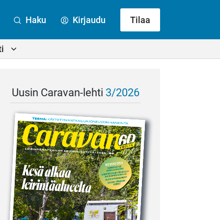
Haku
Kirjaudu
Tilaa
i
Uusin Caravan-lehti
3/2026