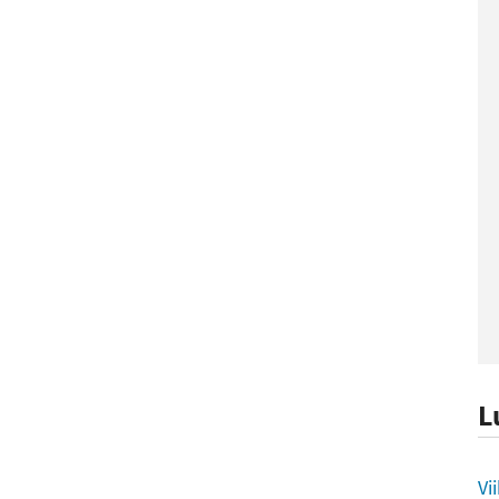
L
L
Vi