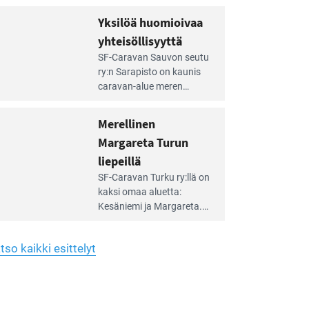
Yhdistys on vuokrannut
hreän
Yksilöä huomioivaa
rkistysalueen
käyttöön­sä osan kunnan
yhteisöllisyyttä
idalla
viiden hehtaarin
e
virkistysalueesta.
SF-Caravan Sauvon seutu
irintäoppaan
ry:n Sarapisto on kaunis
tikkeli:
caravan-alue meren
silöä
rannalla, vasta­päätä
omioivaa
Kemiön saarta. Alueella
Merellinen
teisöllisyyttä
on 130 sähköllä
Margareta Turun
varustettua caravan-paik­
kaa sekä kymmenen
liepeillä
e
paikkaa ilman sähköä.
SF-Caravan Turku ry:llä on
irintäoppaan
kaksi omaa aluet­ta:
tikkeli:
Kesäniemi ja Margareta.
rellinen
rgareta
Lisäksi yhdis­tys hoitaa
urun
Ruissalo Campingin
epeillä
tso kaikki esittelyt
talvialue­toimintaa.