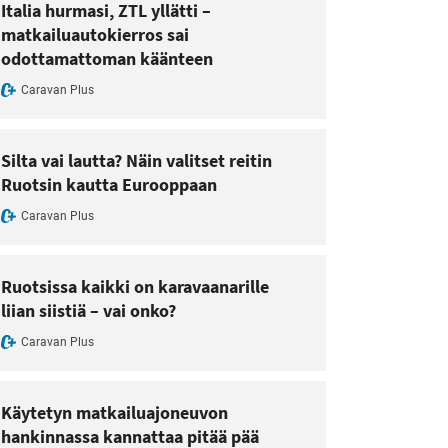
Italia hurmasi, ZTL yllätti –
matkailuautokierros sai
odottamattoman käänteen
Caravan Plus
Silta vai lautta? Näin valitset reitin
Ruotsin kautta Eurooppaan
Caravan Plus
Ruotsissa kaikki on karavaanarille
liian siistiä – vai onko?
Caravan Plus
Käytetyn matkailuajoneuvon
hankinnassa kannattaa pitää pää