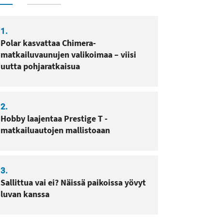
1.
Polar kasvattaa Chimera-
matkailuvaunujen valikoimaa – viisi
uutta pohjaratkaisua
2.
Hobby laajentaa Prestige T -
matkailuautojen mallistoaan
3.
Sallittua vai ei? Näissä paikoissa yövyt
luvan kanssa