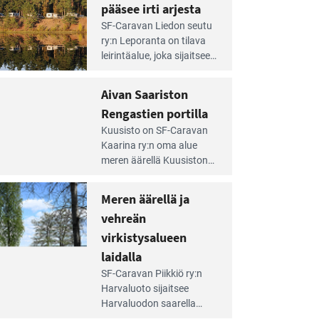
pääsee irti arjesta
e
SF-Caravan Liedon seutu
irintäoppaan
ry:n Leporanta on tilava
tikkeli:
leirintäalue, joka sijaitsee
mpien
metsän kes­kellä
nnalla
kirkasvetisen lammen
Aivan Saariston
äsee
ympärillä. – Lampi on
i
Rengastien portilla
upea ja puhdas, ja se
jesta
e
tarjoaa ympäris­töineen
Kuusisto on SF-Caravan
irintäoppaan
kauniit maisemat ja
Kaarina ry:n oma alue
tikkeli:
loistavat virkistäytymis­
meren äärellä Kuusiston
van
mahdollisuudet.
saarella. Pie­nehkö
ariston
caravan-alue on
Meren äärellä ja
ngastien
lapsiystävällinen,
rtilla
vehreän
rauhallinen ja
silmiinpistävän siisti.
virkistysalueen
e
laidalla
irintäoppaan
SF-Caravan Piikkiö ry:n
tikkeli:
Harvaluoto sijait­see
eren
Harvaluodon saarella
rellä
Turun kaakkois­puolella.