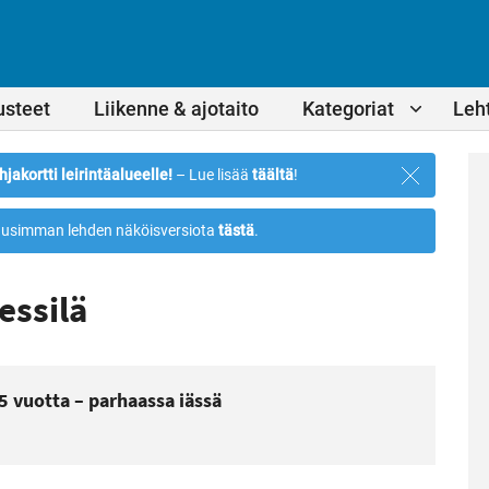
usteet
Liikenne & ajotaito
Kategoriat
Leht
Sulje
hjakortti leirintäalueelle!
– Lue lisää
täältä
!
ilmoitus
usimman lehden näköisversiota
tästä
.
essilä
25 vuotta – parhaassa iässä