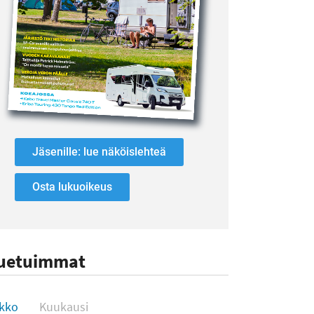
Jäsenille: lue näköislehteä
Osta lukuoikeus
uetuimmat
uetuimmat
ikko
Kuukausi