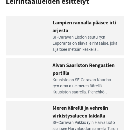
Leirintäalueiden esittelyt
Lampien rannalla pääsee irti
arjesta
Lue
SF-Caravan Liedon seutu ry:n
Leirintäoppaan
Leporanta on tilava leirintäalue, joka
artikkeli:
sijaitsee metsän kes­kellä
Lampien
kirkasvetisen lammen ympärillä. –
rannalla
Lampi on upea ja puhdas, ja se
Aivan Saariston Rengastien
pääsee
tarjoaa ympäris­töineen kauniit
irti
portilla
maisemat ja loistavat virkistäytymis­
arjesta
Lue
mahdollisuudet.
Kuusisto on SF-Caravan Kaarina
Leirintäoppaan
ry:n oma alue meren äärellä
artikkeli:
Kuusiston saarella. Pie­nehkö
Aivan
caravan-alue on lapsiystävällinen,
Saariston
rauhallinen ja silmiinpistävän siisti.
Meren äärellä ja vehreän
Rengastien
portilla
virkistysalueen laidalla
Lue
SF-Caravan Piikkiö ry:n Harvaluoto
Leirintäoppaan
sijait­see Harvaluodon saarella Turun