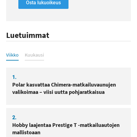
Osta lukuoikeus
Luetuimmat
Luetuimmat
Viikko
Kuukausi
1.
Polar kasvattaa Chimera-matkailuvaunujen
valikoimaa – viisi uutta pohjaratkaisua
2.
Hobby laajentaa Prestige T -matkailuautojen
mallistoaan