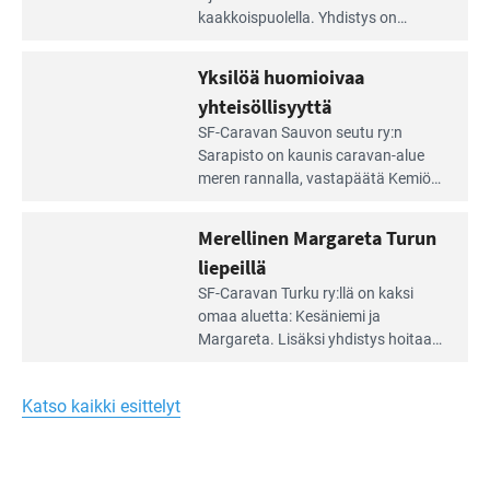
artikkeli:
kaakkois­puolella. Yhdistys on
Meren
vuokrannut käyttöön­sä osan
äärellä
kunnan viiden hehtaarin
Yksilöä huomioivaa
ja
virkistysalueesta.
vehreän
yhteisöllisyyttä
virkistysalueen
Lue
SF-Caravan Sauvon seutu ry:n
laidalla
Leirintäoppaan
Sarapisto on kaunis caravan-alue
artikkeli:
meren rannalla, vasta­päätä Kemiön
Yksilöä
saarta. Alueella on 130 sähköllä
huomioivaa
varustettua caravan-paik­kaa sekä
Merellinen Margareta Turun
yhteisöllisyyttä
kymmenen paikkaa ilman sähköä.
liepeillä
Lue
SF-Caravan Turku ry:llä on kaksi
Leirintäoppaan
omaa aluet­ta: Kesäniemi ja
artikkeli:
Margareta. Lisäksi yhdis­tys hoitaa
Merellinen
Ruissalo Campingin talvialue­
Margareta
toimintaa.
Turun
Katso kaikki esittelyt
liepeillä