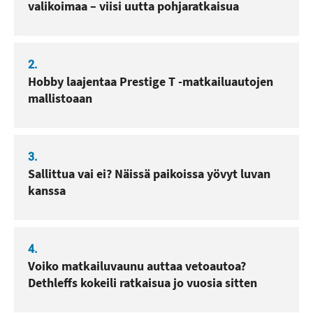
valikoimaa – viisi uutta pohjaratkaisua
2.
Hobby laajentaa Prestige T -matkailuautojen
mallistoaan
3.
Sallittua vai ei? Näissä paikoissa yövyt luvan
kanssa
4.
Voiko matkailuvaunu auttaa vetoautoa?
Dethleffs kokeili ratkaisua jo vuosia sitten