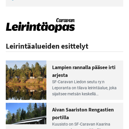
Leirintäalueiden esittelyt
Lampien rannalla pääsee irti
arjesta
Lue
SF-Caravan Liedon seutu ry:n
Leirintäoppaan
Leporanta on tilava leirintäalue, joka
artikkeli:
sijaitsee metsän kes­kellä
Lampien
kirkasvetisen lammen ympärillä. –
rannalla
Lampi on upea ja puhdas, ja se
Aivan Saariston Rengastien
pääsee
tarjoaa ympäris­töineen kauniit
irti
portilla
maisemat ja loistavat virkistäytymis­
arjesta
Lue
mahdollisuudet.
Kuusisto on SF-Caravan Kaarina