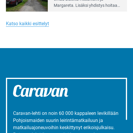
artikkeli:
Margareta. Lisäksi yhdis­tys hoitaa
Merellinen
Ruissalo Campingin talvialue­
Margareta
toimintaa.
Turun
Katso kaikki esittelyt
liepeillä
Caravan-lehti on noin 60 000 kappaleen levikillään
Pohjoismaiden suurin leirintämatkailuun ja
matkailuajoneuvoihin keskittynyt erikoisjulkaisu.