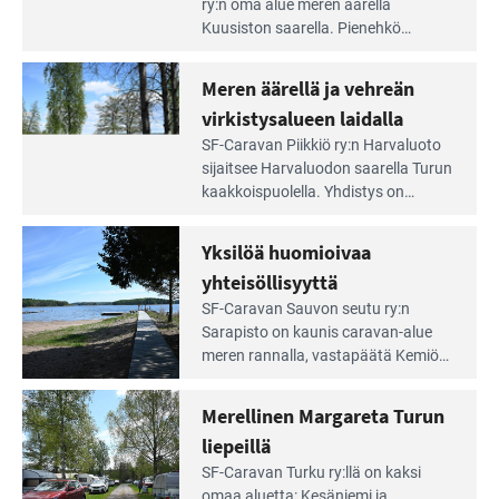
Leirintäoppaan
ry:n oma alue meren äärellä
artikkeli:
Kuusiston saarella. Pie­nehkö
Aivan
caravan-alue on lapsiystävällinen,
Saariston
rauhallinen ja silmiinpistävän siisti.
Meren äärellä ja vehreän
Rengastien
portilla
virkistysalueen laidalla
Lue
SF-Caravan Piikkiö ry:n Harvaluoto
Leirintäoppaan
sijait­see Harvaluodon saarella Turun
artikkeli:
kaakkois­puolella. Yhdistys on
Meren
vuokrannut käyttöön­sä osan
äärellä
kunnan viiden hehtaarin
Yksilöä huomioivaa
ja
virkistysalueesta.
vehreän
yhteisöllisyyttä
virkistysalueen
Lue
SF-Caravan Sauvon seutu ry:n
laidalla
Leirintäoppaan
Sarapisto on kaunis caravan-alue
artikkeli:
meren rannalla, vasta­päätä Kemiön
Yksilöä
saarta. Alueella on 130 sähköllä
huomioivaa
varustettua caravan-paik­kaa sekä
Merellinen Margareta Turun
yhteisöllisyyttä
kymmenen paikkaa ilman sähköä.
liepeillä
Lue
SF-Caravan Turku ry:llä on kaksi
Leirintäoppaan
omaa aluet­ta: Kesäniemi ja