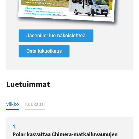
Jäsenille: lue näköislehteä
Osta lukuoikeus
Luetuimmat
Luetuimmat
Viikko
Kuukausi
1.
Polar kasvattaa Chimera-matkailuvaunujen