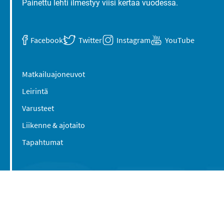
Painettu lehti ilmestyy viisi kertaa vuodessa.
Facebook
Twitter
Instagram
YouTube
Matkailuajoneuvot
Leirintä
Varusteet
Liikenne & ajotaito
Tapahtumat
Suomen Caravan Media Oy
Viipurintie 58
13210 Hämeenlinna