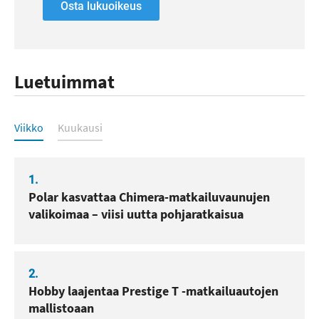
Osta lukuoikeus
Luetuimmat
Luetuimmat
Viikko
Kuukausi
1.
Polar kasvattaa Chimera-matkailuvaunujen
valikoimaa – viisi uutta pohjaratkaisua
2.
Hobby laajentaa Prestige T -matkailuautojen
mallistoaan