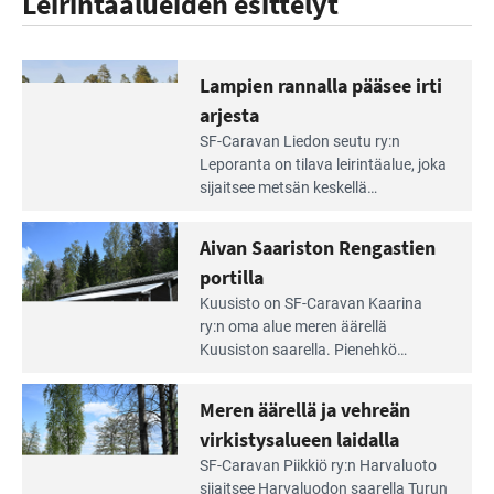
Leirintäalueiden esittelyt
Lampien rannalla pääsee irti
arjesta
Lue
SF-Caravan Liedon seutu ry:n
Leirintäoppaan
Leporanta on tilava leirintäalue, joka
artikkeli:
sijaitsee metsän kes­kellä
Lampien
kirkasvetisen lammen ympärillä. –
rannalla
Lampi on upea ja puhdas, ja se
Aivan Saariston Rengastien
pääsee
tarjoaa ympäris­töineen kauniit
irti
portilla
maisemat ja loistavat virkistäytymis­
arjesta
Lue
mahdollisuudet.
Kuusisto on SF-Caravan Kaarina
Leirintäoppaan
ry:n oma alue meren äärellä
artikkeli:
Kuusiston saarella. Pie­nehkö
Aivan
caravan-alue on lapsiystävällinen,
Saariston
rauhallinen ja silmiinpistävän siisti.
Meren äärellä ja vehreän
Rengastien
portilla
virkistysalueen laidalla
Lue
SF-Caravan Piikkiö ry:n Harvaluoto
Leirintäoppaan
sijait­see Harvaluodon saarella Turun