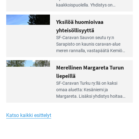
artikkeli:
kaakkois­puolella. Yhdistys on
Meren
vuokrannut käyttöön­sä osan
äärellä
kunnan viiden hehtaarin
Yksilöä huomioivaa
ja
virkistysalueesta.
vehreän
yhteisöllisyyttä
virkistysalueen
Lue
SF-Caravan Sauvon seutu ry:n
laidalla
Leirintäoppaan
Sarapisto on kaunis caravan-alue
artikkeli:
meren rannalla, vasta­päätä Kemiön
Yksilöä
saarta. Alueella on 130 sähköllä
huomioivaa
varustettua caravan-paik­kaa sekä
Merellinen Margareta Turun
yhteisöllisyyttä
kymmenen paikkaa ilman sähköä.
liepeillä
Lue
SF-Caravan Turku ry:llä on kaksi
Leirintäoppaan
omaa aluet­ta: Kesäniemi ja
artikkeli:
Margareta. Lisäksi yhdis­tys hoitaa
Merellinen
Ruissalo Campingin talvialue­
Margareta
toimintaa.
Turun
Katso kaikki esittelyt
liepeillä