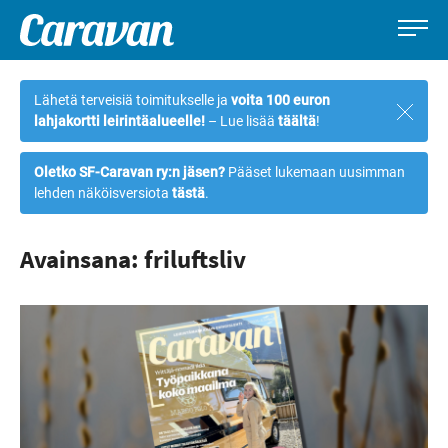
Caravan-
Leirintämatkailun
Siirry
lehti
erikoislehti
suoraan
Lähetä terveisiä toimitukselle ja
voita 100 euron
Sulje
sisältöön
lahjakortti leirintäalueelle!
– Lue lisää
täältä
!
ilmoi
Oletko SF-Caravan ry:n jäsen?
Pääset lukemaan uusimman
lehden näköisversiota
tästä
.
Avainsana: friluftsliv