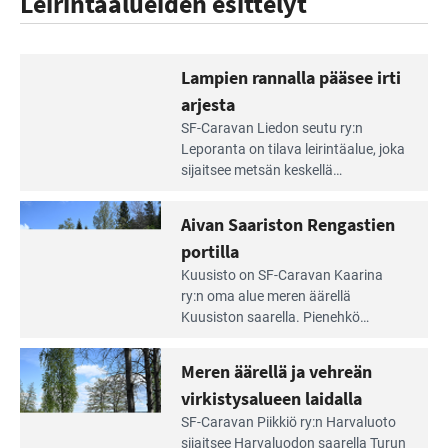
Leirintäalueiden esittelyt
Lampien rannalla pääsee irti
arjesta
Lue
SF-Caravan Liedon seutu ry:n
Leirintäoppaan
Leporanta on tilava leirintäalue, joka
artikkeli:
sijaitsee metsän kes­kellä
Lampien
kirkasvetisen lammen ympärillä. –
rannalla
Lampi on upea ja puhdas, ja se
Aivan Saariston Rengastien
pääsee
tarjoaa ympäris­töineen kauniit
irti
portilla
maisemat ja loistavat virkistäytymis­
arjesta
Lue
mahdollisuudet.
Kuusisto on SF-Caravan Kaarina
Leirintäoppaan
ry:n oma alue meren äärellä
artikkeli:
Kuusiston saarella. Pie­nehkö
Aivan
caravan-alue on lapsiystävällinen,
Saariston
rauhallinen ja silmiinpistävän siisti.
Meren äärellä ja vehreän
Rengastien
portilla
virkistysalueen laidalla
Lue
SF-Caravan Piikkiö ry:n Harvaluoto
Leirintäoppaan
sijait­see Harvaluodon saarella Turun