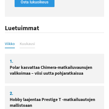
Osta lukuoikeus
Luetuimmat
Luetuimmat
Viikko
Kuukausi
1.
Polar kasvattaa Chimera-matkailuvaunujen
valikoimaa – viisi uutta pohjaratkaisua
2.
Hobby laajentaa Prestige T -matkailuautojen
mallistoaan