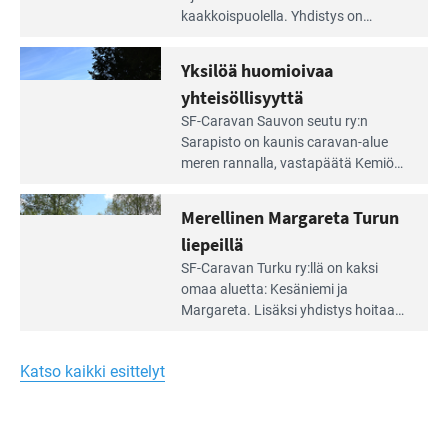
artikkeli:
kaakkois­puolella. Yhdistys on
Meren
vuokrannut käyttöön­sä osan
äärellä
kunnan viiden hehtaarin
Yksilöä huomioivaa
ja
virkistysalueesta.
vehreän
yhteisöllisyyttä
virkistysalueen
Lue
SF-Caravan Sauvon seutu ry:n
laidalla
Leirintäoppaan
Sarapisto on kaunis caravan-alue
artikkeli:
meren rannalla, vasta­päätä Kemiön
Yksilöä
saarta. Alueella on 130 sähköllä
huomioivaa
varustettua caravan-paik­kaa sekä
Merellinen Margareta Turun
yhteisöllisyyttä
kymmenen paikkaa ilman sähköä.
liepeillä
Lue
SF-Caravan Turku ry:llä on kaksi
Leirintäoppaan
omaa aluet­ta: Kesäniemi ja
artikkeli:
Margareta. Lisäksi yhdis­tys hoitaa
Merellinen
Ruissalo Campingin talvialue­
Margareta
toimintaa.
Turun
Katso kaikki esittelyt
liepeillä