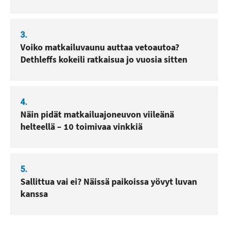
3.
Voiko matkailuvaunu auttaa vetoautoa?
Dethleffs kokeili ratkaisua jo vuosia sitten
4.
Näin pidät matkailuajoneuvon viileänä
helteellä – 10 toimivaa vinkkiä
5.
Sallittua vai ei? Näissä paikoissa yövyt luvan
kanssa