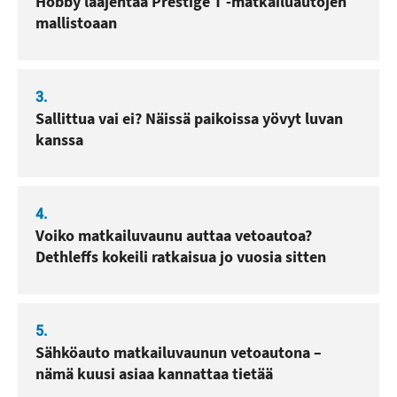
Hobby laajentaa Prestige T -matkailuautojen
mallistoaan
3.
Sallittua vai ei? Näissä paikoissa yövyt luvan
kanssa
4.
Voiko matkailuvaunu auttaa vetoautoa?
Dethleffs kokeili ratkaisua jo vuosia sitten
5.
Sähköauto matkailuvaunun vetoautona –
nämä kuusi asiaa kannattaa tietää