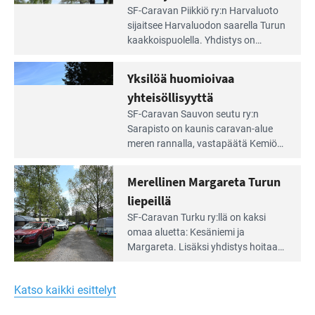
Lue
SF-Caravan Piikkiö ry:n Harvaluoto
Leirintäoppaan
sijait­see Harvaluodon saarella Turun
artikkeli:
kaakkois­puolella. Yhdistys on
Meren
vuokrannut käyttöön­sä osan
äärellä
kunnan viiden hehtaarin
Yksilöä huomioivaa
ja
virkistysalueesta.
vehreän
yhteisöllisyyttä
virkistysalueen
Lue
SF-Caravan Sauvon seutu ry:n
laidalla
Leirintäoppaan
Sarapisto on kaunis caravan-alue
artikkeli:
meren rannalla, vasta­päätä Kemiön
Yksilöä
saarta. Alueella on 130 sähköllä
huomioivaa
varustettua caravan-paik­kaa sekä
Merellinen Margareta Turun
yhteisöllisyyttä
kymmenen paikkaa ilman sähköä.
liepeillä
Lue
SF-Caravan Turku ry:llä on kaksi
Leirintäoppaan
omaa aluet­ta: Kesäniemi ja
artikkeli:
Margareta. Lisäksi yhdis­tys hoitaa
Merellinen
Ruissalo Campingin talvialue­
Margareta
toimintaa.
Turun
Katso kaikki esittelyt
liepeillä