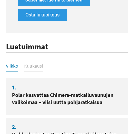
Osta lukuoikeus
Luetuimmat
Luetuimmat
Viikko
Kuukausi
1.
Polar kasvattaa Chimera-matkailuvaunujen
valikoimaa – viisi uutta pohjaratkaisua
2.