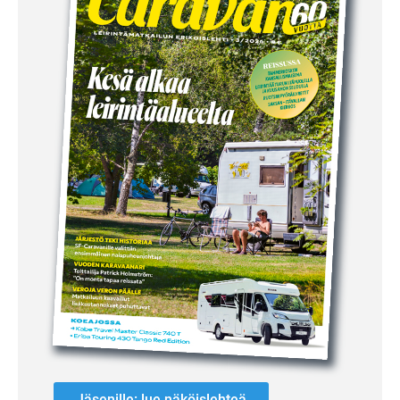
Jäsenille: lue näköislehteä