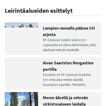
Leirintäalueiden esittelyt
Lampien rannalla pääsee irti
arjesta
Lue
SF-Caravan Liedon seutu ry:n
Leirintäoppaan
Leporanta on tilava leirintäalue, joka
artikkeli:
sijaitsee metsän kes­kellä
Lampien
kirkasvetisen lammen ympärillä. –
rannalla
Lampi on upea ja puhdas, ja se
Aivan Saariston Rengastien
pääsee
tarjoaa ympäris­töineen kauniit
irti
portilla
maisemat ja loistavat virkistäytymis­
arjesta
Lue
mahdollisuudet.
Kuusisto on SF-Caravan Kaarina
Leirintäoppaan
ry:n oma alue meren äärellä
artikkeli:
Kuusiston saarella. Pie­nehkö
Aivan
caravan-alue on lapsiystävällinen,
Saariston
rauhallinen ja silmiinpistävän siisti.
Meren äärellä ja vehreän
Rengastien
portilla
virkistysalueen laidalla