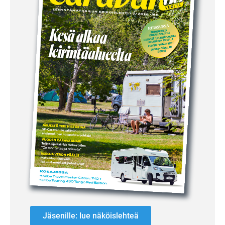
Jäsenille: lue näköislehteä