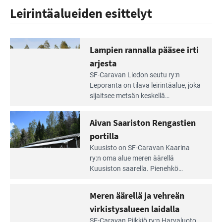
Leirintäalueiden esittelyt
Lampien rannalla pääsee irti
arjesta
Lue
SF-Caravan Liedon seutu ry:n
Leirintäoppaan
Leporanta on tilava leirintäalue, joka
artikkeli:
sijaitsee metsän kes­kellä
Lampien
kirkasvetisen lammen ympärillä. –
rannalla
Lampi on upea ja puhdas, ja se
Aivan Saariston Rengastien
pääsee
tarjoaa ympäris­töineen kauniit
irti
portilla
maisemat ja loistavat virkistäytymis­
arjesta
Lue
mahdollisuudet.
Kuusisto on SF-Caravan Kaarina
Leirintäoppaan
ry:n oma alue meren äärellä
artikkeli:
Kuusiston saarella. Pie­nehkö
Aivan
caravan-alue on lapsiystävällinen,
Saariston
rauhallinen ja silmiinpistävän siisti.
Meren äärellä ja vehreän
Rengastien
portilla
virkistysalueen laidalla
Lue
SF-Caravan Piikkiö ry:n Harvaluoto