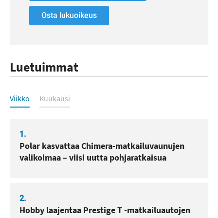
Osta lukuoikeus
Luetuimmat
Luetuimmat
Viikko
Kuukausi
1.
Polar kasvattaa Chimera-matkailuvaunujen
valikoimaa – viisi uutta pohjaratkaisua
2.
Hobby laajentaa Prestige T -matkailuautojen