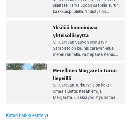
Leirintäoppaan
sijait­see Harvaluodon saarella Turun
artikkeli:
kaakkois­puolella. Yhdistys on
Meren
vuokrannut käyttöön­sä osan
äärellä
kunnan viiden hehtaarin
Yksilöä huomioivaa
ja
virkistysalueesta.
vehreän
yhteisöllisyyttä
virkistysalueen
Lue
SF-Caravan Sauvon seutu ry:n
laidalla
Leirintäoppaan
Sarapisto on kaunis caravan-alue
artikkeli:
meren rannalla, vasta­päätä Kemiön
Yksilöä
saarta. Alueella on 130 sähköllä
huomioivaa
varustettua caravan-paik­kaa sekä
Merellinen Margareta Turun
yhteisöllisyyttä
kymmenen paikkaa ilman sähköä.
liepeillä
Lue
SF-Caravan Turku ry:llä on kaksi
Leirintäoppaan
omaa aluet­ta: Kesäniemi ja
artikkeli:
Margareta. Lisäksi yhdis­tys hoitaa
Merellinen
Ruissalo Campingin talvialue­
Margareta
toimintaa.
Turun
Katso kaikki esittelyt
liepeillä