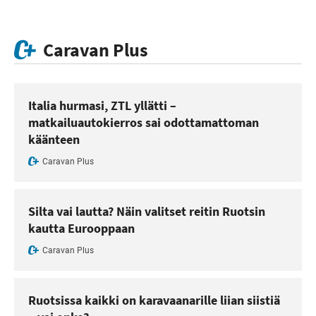
Caravan Plus
Italia hurmasi, ZTL yllätti –
matkailuautokierros sai odottamattoman
käänteen
Caravan Plus
Silta vai lautta? Näin valitset reitin Ruotsin
kautta Eurooppaan
Caravan Plus
Ruotsissa kaikki on karavaanarille liian siistiä