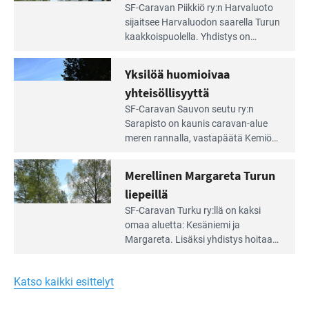
Lue
SF-Caravan Piikkiö ry:n Harvaluoto
Leirintäoppaan
sijait­see Harvaluodon saarella Turun
artikkeli:
kaakkois­puolella. Yhdistys on
Meren
vuokrannut käyttöön­sä osan
äärellä
kunnan viiden hehtaarin
Yksilöä huomioivaa
ja
virkistysalueesta.
vehreän
yhteisöllisyyttä
virkistysalueen
Lue
SF-Caravan Sauvon seutu ry:n
laidalla
Leirintäoppaan
Sarapisto on kaunis caravan-alue
artikkeli:
meren rannalla, vasta­päätä Kemiön
Yksilöä
saarta. Alueella on 130 sähköllä
huomioivaa
varustettua caravan-paik­kaa sekä
Merellinen Margareta Turun
yhteisöllisyyttä
kymmenen paikkaa ilman sähköä.
liepeillä
Lue
SF-Caravan Turku ry:llä on kaksi
Leirintäoppaan
omaa aluet­ta: Kesäniemi ja
artikkeli:
Margareta. Lisäksi yhdis­tys hoitaa
Merellinen
Ruissalo Campingin talvialue­
Margareta
toimintaa.
Turun
Katso kaikki esittelyt
liepeillä