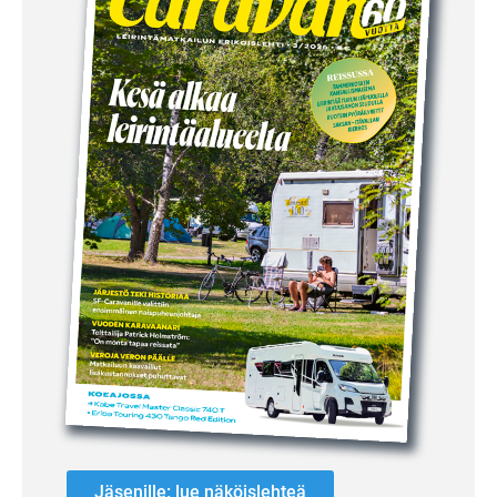
Jäsenille: lue näköislehteä