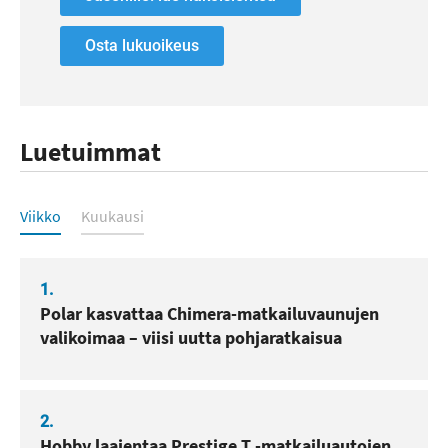
Osta lukuoikeus
Luetuimmat
Luetuimmat
Viikko
Kuukausi
1.
Polar kasvattaa Chimera-matkailuvaunujen
valikoimaa – viisi uutta pohjaratkaisua
2.
Hobby laajentaa Prestige T -matkailuautojen