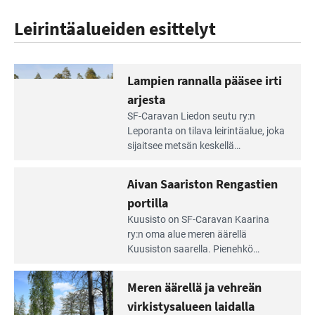
Leirintäalueiden esittelyt
Lampien rannalla pääsee irti
arjesta
Lue
SF-Caravan Liedon seutu ry:n
Leirintäoppaan
Leporanta on tilava leirintäalue, joka
artikkeli:
sijaitsee metsän kes­kellä
Lampien
kirkasvetisen lammen ympärillä. –
rannalla
Lampi on upea ja puhdas, ja se
Aivan Saariston Rengastien
pääsee
tarjoaa ympäris­töineen kauniit
irti
portilla
maisemat ja loistavat virkistäytymis­
arjesta
Lue
mahdollisuudet.
Kuusisto on SF-Caravan Kaarina
Leirintäoppaan
ry:n oma alue meren äärellä
artikkeli:
Kuusiston saarella. Pie­nehkö
Aivan
caravan-alue on lapsiystävällinen,
Saariston
rauhallinen ja silmiinpistävän siisti.
Meren äärellä ja vehreän
Rengastien
portilla
virkistysalueen laidalla