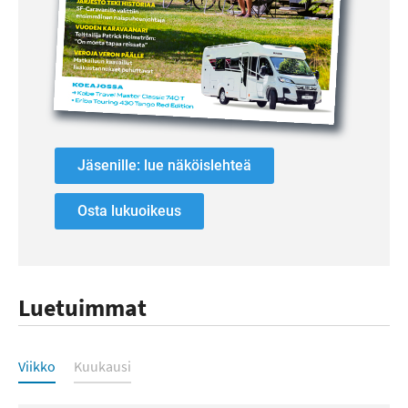
Jäsenille: lue näköislehteä
Osta lukuoikeus
Luetuimmat
Luetuimmat
Viikko
Kuukausi