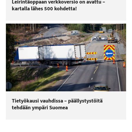
Leirintäoppaan verkkoversio on avattu –
kartalla lähes 500 kohdetta!
Tietyökausi vauhdissa – päällystystöitä
tehdään ympäri Suomea