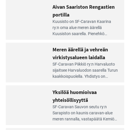
rannalla
Lampi on upea ja puhdas, ja se
Aivan Saariston Rengastien
pääsee
tarjoaa ympäris­töineen kauniit
irti
portilla
maisemat ja loistavat virkistäytymis­
arjesta
Lue
mahdollisuudet.
Kuusisto on SF-Caravan Kaarina
Leirintäoppaan
ry:n oma alue meren äärellä
artikkeli:
Kuusiston saarella. Pie­nehkö
Aivan
caravan-alue on lapsiystävällinen,
Saariston
rauhallinen ja silmiinpistävän siisti.
Meren äärellä ja vehreän
Rengastien
portilla
virkistysalueen laidalla
Lue
SF-Caravan Piikkiö ry:n Harvaluoto
Leirintäoppaan
sijait­see Harvaluodon saarella Turun
artikkeli:
kaakkois­puolella. Yhdistys on
Meren
vuokrannut käyttöön­sä osan
äärellä
kunnan viiden hehtaarin
Yksilöä huomioivaa
ja
virkistysalueesta.
vehreän
yhteisöllisyyttä
virkistysalueen
Lue
SF-Caravan Sauvon seutu ry:n
laidalla
Leirintäoppaan
Sarapisto on kaunis caravan-alue
artikkeli:
meren rannalla, vasta­päätä Kemiön
Yksilöä
saarta. Alueella on 130 sähköllä
huomioivaa