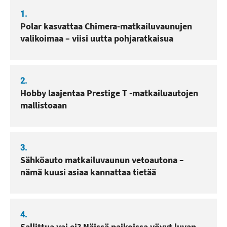
1.
Polar kasvattaa Chimera-matkailuvaunujen
valikoimaa – viisi uutta pohjaratkaisua
2.
Hobby laajentaa Prestige T -matkailuautojen
mallistoaan
3.
Sähköauto matkailuvaunun vetoautona –
nämä kuusi asiaa kannattaa tietää
4.
Sallittua vai ei? Näissä paikoissa yövyt luvan