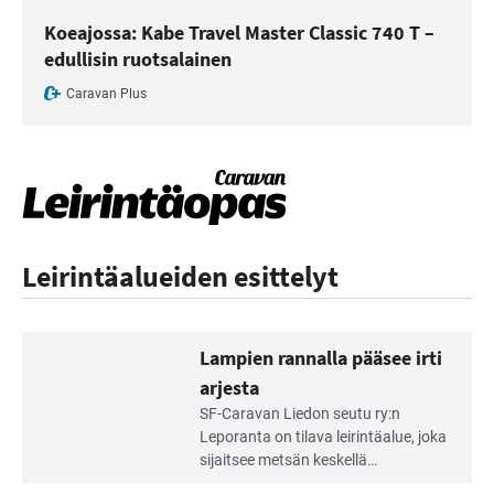
Koeajossa: Kabe Travel Master Classic 740 T –
edullisin ruotsalainen
Caravan Plus
Leirintäalueiden esittelyt
Lampien rannalla pääsee irti
arjesta
Lue
SF-Caravan Liedon seutu ry:n
Leirintäoppaan
Leporanta on tilava leirintäalue, joka
artikkeli:
sijaitsee metsän kes­kellä
Lampien
kirkasvetisen lammen ympärillä. –