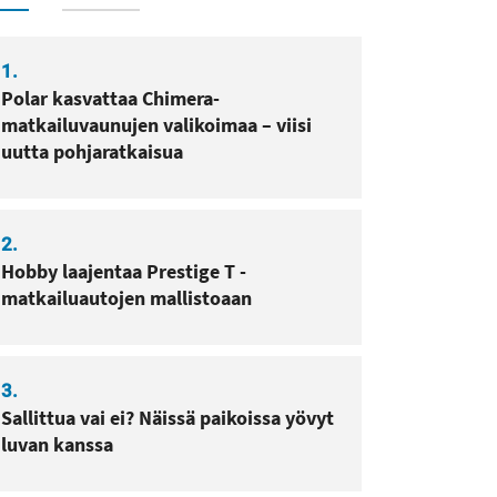
1.
Polar kasvattaa Chimera-
matkailuvaunujen valikoimaa – viisi
uutta pohjaratkaisua
2.
Hobby laajentaa Prestige T -
matkailuautojen mallistoaan
3.
Sallittua vai ei? Näissä paikoissa yövyt
luvan kanssa