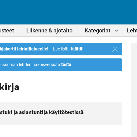
usteet
Liikenne & ajotaito
Kategoriat
Leht
Sulje
hjakortti leirintäalueelle!
– Lue lisää
täältä
!
ilmoitus
usimman lehden näköisversiota
tästä
.
kirja
stuki ja asiantuntija käyttötestissä