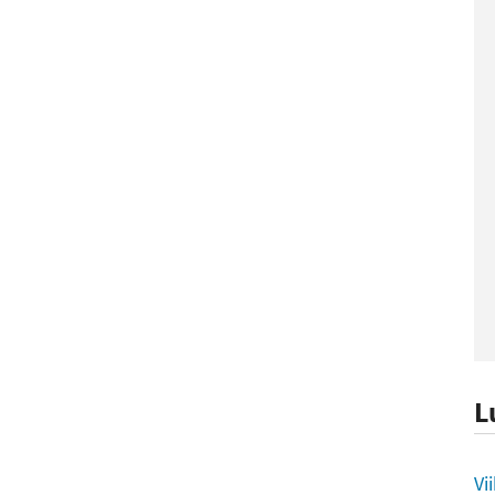
L
L
Vi