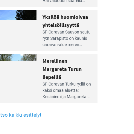
Harvaluodon saarella
rellä
Turun kaakkois­puolella.
Yhdistys on vuokrannut
hreän
Yksilöä huomioivaa
rkistysalueen
käyttöön­sä osan kunnan
yhteisöllisyyttä
idalla
viiden hehtaarin
e
virkistysalueesta.
SF-Caravan Sauvon seutu
irintäoppaan
ry:n Sarapisto on kaunis
tikkeli:
caravan-alue meren
silöä
rannalla, vasta­päätä
omioivaa
Kemiön saarta. Alueella
Merellinen
teisöllisyyttä
on 130 sähköllä
Margareta Turun
varustettua caravan-paik­
kaa sekä kymmenen
liepeillä
e
paikkaa ilman sähköä.
SF-Caravan Turku ry:llä on
irintäoppaan
kaksi omaa aluet­ta:
tikkeli:
Kesäniemi ja Margareta.
rellinen
rgareta
Lisäksi yhdis­tys hoitaa
urun
Ruissalo Campingin
epeillä
tso kaikki esittelyt
talvialue­toimintaa.