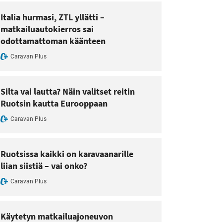
Italia hurmasi, ZTL yllätti –
matkailuautokierros sai
odottamattoman käänteen
Caravan Plus
Silta vai lautta? Näin valitset reitin
Ruotsin kautta Eurooppaan
Caravan Plus
Ruotsissa kaikki on karavaanarille
liian siistiä – vai onko?
Caravan Plus
Käytetyn matkailuajoneuvon