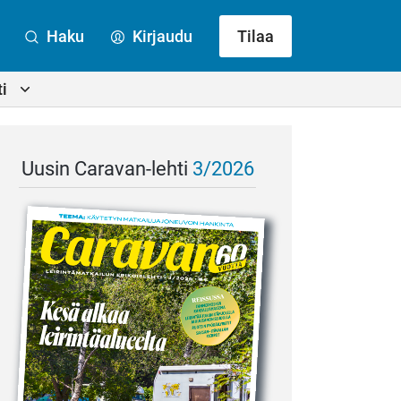
Haku
Kirjaudu
Tilaa
i
Uusin Caravan-lehti
3/2026