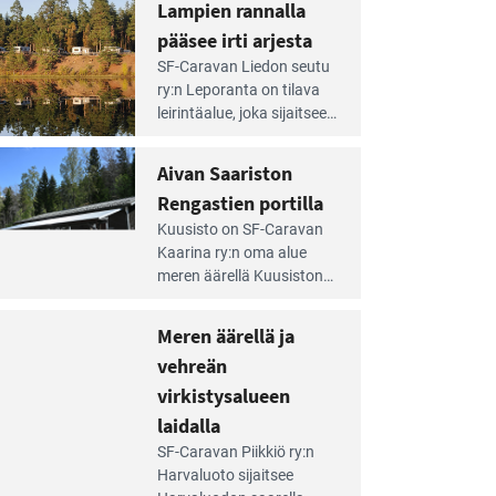
Lampien rannalla
pääsee irti arjesta
e
SF-Caravan Liedon seutu
irintäoppaan
ry:n Leporanta on tilava
tikkeli:
leirintäalue, joka sijaitsee
mpien
metsän kes­kellä
nnalla
kirkasvetisen lammen
Aivan Saariston
äsee
ympärillä. – Lampi on
i
Rengastien portilla
upea ja puhdas, ja se
jesta
e
tarjoaa ympäris­töineen
Kuusisto on SF-Caravan
irintäoppaan
kauniit maisemat ja
Kaarina ry:n oma alue
tikkeli:
loistavat virkistäytymis­
meren äärellä Kuusiston
van
mahdollisuudet.
saarella. Pie­nehkö
ariston
caravan-alue on
Meren äärellä ja
ngastien
lapsiystävällinen,
rtilla
vehreän
rauhallinen ja
silmiinpistävän siisti.
virkistysalueen
e
laidalla
irintäoppaan
SF-Caravan Piikkiö ry:n
tikkeli:
Harvaluoto sijait­see
eren