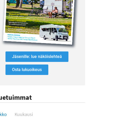
Jäsenille: lue näköislehteä
Osta lukuoikeus
uetuimmat
uetuimmat
ikko
Kuukausi