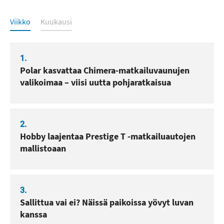
Luetuimmat
Viikko
Kuukausi
1.
Polar kasvattaa Chimera-matkailuvaunujen
valikoimaa – viisi uutta pohjaratkaisua
2.
Hobby laajentaa Prestige T -matkailuautojen
mallistoaan
3.
Sallittua vai ei? Näissä paikoissa yövyt luvan
kanssa