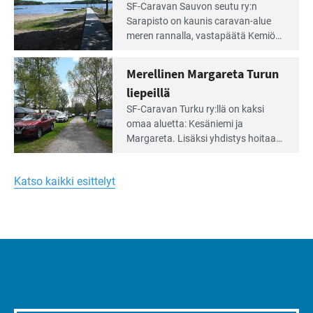
Lue
SF-Caravan Sauvon seutu ry:n
laidalla
Leirintäoppaan
Sarapisto on kaunis caravan-alue
artikkeli:
meren rannalla, vasta­päätä Kemiön
Yksilöä
saarta. Alueella on 130 sähköllä
huomioivaa
varustettua caravan-paik­kaa sekä
Merellinen Margareta Turun
yhteisöllisyyttä
kymmenen paikkaa ilman sähköä.
liepeillä
Lue
SF-Caravan Turku ry:llä on kaksi
Leirintäoppaan
omaa aluet­ta: Kesäniemi ja
artikkeli:
Margareta. Lisäksi yhdis­tys hoitaa
Merellinen
Ruissalo Campingin talvialue­
Margareta
toimintaa.
Turun
Katso kaikki esittelyt
liepeillä