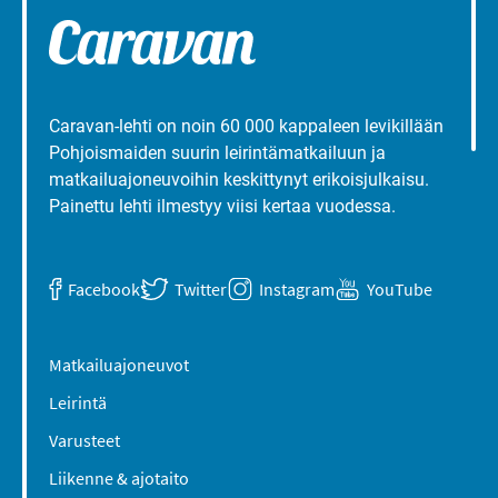
Caravan-lehti on noin 60 000 kappaleen levikillään
Pohjoismaiden suurin leirintämatkailuun ja
matkailuajoneuvoihin keskittynyt erikoisjulkaisu.
Painettu lehti ilmestyy viisi kertaa vuodessa.
Facebook
Twitter
Instagram
YouTube
Matkailuajoneuvot
Leirintä
Varusteet
Liikenne & ajotaito