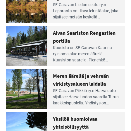
Lue
SF-Caravan Liedon seutu ry:n
Leirintäoppaan
Leporanta on tilava leirintäalue, joka
artikkeli:
sijaitsee metsän kes­kellä
Lampien
kirkasvetisen lammen ympärillä. –
rannalla
Lampi on upea ja puhdas, ja se
Aivan Saariston Rengastien
pääsee
tarjoaa ympäris­töineen kauniit
irti
portilla
maisemat ja loistavat virkistäytymis­
arjesta
Lue
mahdollisuudet.
Kuusisto on SF-Caravan Kaarina
Leirintäoppaan
ry:n oma alue meren äärellä
artikkeli:
Kuusiston saarella. Pie­nehkö
Aivan
caravan-alue on lapsiystävällinen,
Saariston
rauhallinen ja silmiinpistävän siisti.
Meren äärellä ja vehreän
Rengastien
portilla
virkistysalueen laidalla
Lue
SF-Caravan Piikkiö ry:n Harvaluoto
Leirintäoppaan
sijait­see Harvaluodon saarella Turun
artikkeli:
kaakkois­puolella. Yhdistys on
Meren
vuokrannut käyttöön­sä osan
äärellä
kunnan viiden hehtaarin
Yksilöä huomioivaa
ja
virkistysalueesta.
vehreän
yhteisöllisyyttä
virkistysalueen