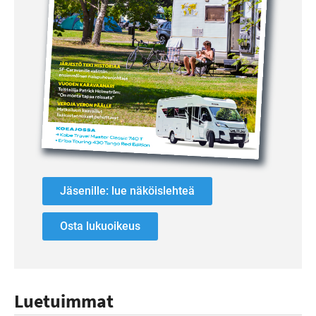
Jäsenille: lue näköislehteä
Osta lukuoikeus
Luetuimmat