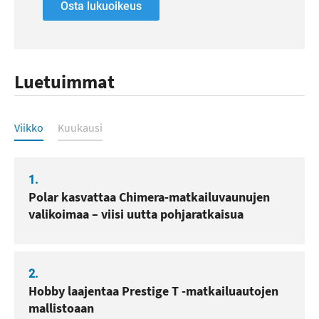
Osta lukuoikeus
Luetuimmat
Luetuimmat
Viikko
Kuukausi
1.
Polar kasvattaa Chimera-matkailuvaunujen
valikoimaa – viisi uutta pohjaratkaisua
2.
Hobby laajentaa Prestige T -matkailuautojen
mallistoaan