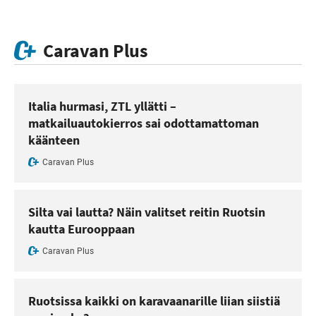
Caravan Plus
Italia hurmasi, ZTL yllätti –
matkailuautokierros sai odottamattoman
käänteen
Caravan Plus
Silta vai lautta? Näin valitset reitin Ruotsin
kautta Eurooppaan
Caravan Plus
Ruotsissa kaikki on karavaanarille liian siistiä