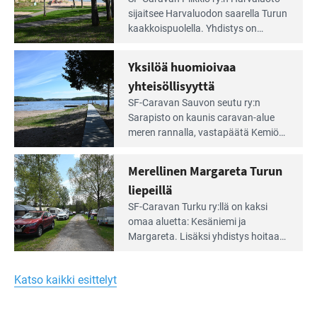
Leirintäoppaan
sijait­see Harvaluodon saarella Turun
artikkeli:
kaakkois­puolella. Yhdistys on
Meren
vuokrannut käyttöön­sä osan
äärellä
kunnan viiden hehtaarin
Yksilöä huomioivaa
ja
virkistysalueesta.
vehreän
yhteisöllisyyttä
virkistysalueen
Lue
SF-Caravan Sauvon seutu ry:n
laidalla
Leirintäoppaan
Sarapisto on kaunis caravan-alue
artikkeli:
meren rannalla, vasta­päätä Kemiön
Yksilöä
saarta. Alueella on 130 sähköllä
huomioivaa
varustettua caravan-paik­kaa sekä
Merellinen Margareta Turun
yhteisöllisyyttä
kymmenen paikkaa ilman sähköä.
liepeillä
Lue
SF-Caravan Turku ry:llä on kaksi
Leirintäoppaan
omaa aluet­ta: Kesäniemi ja
artikkeli:
Margareta. Lisäksi yhdis­tys hoitaa
Merellinen
Ruissalo Campingin talvialue­
Margareta
toimintaa.
Turun
Katso kaikki esittelyt
liepeillä