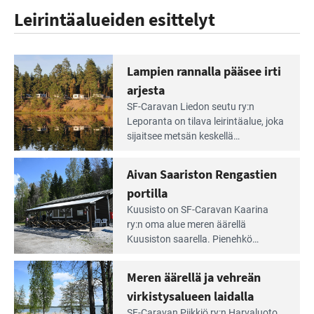
Leirintäalueiden esittelyt
Lampien rannalla pääsee irti
arjesta
Lue
SF-Caravan Liedon seutu ry:n
Leirintäoppaan
Leporanta on tilava leirintäalue, joka
artikkeli:
sijaitsee metsän kes­kellä
Lampien
kirkasvetisen lammen ympärillä. –
rannalla
Lampi on upea ja puhdas, ja se
Aivan Saariston Rengastien
pääsee
tarjoaa ympäris­töineen kauniit
irti
portilla
maisemat ja loistavat virkistäytymis­
arjesta
Lue
mahdollisuudet.
Kuusisto on SF-Caravan Kaarina
Leirintäoppaan
ry:n oma alue meren äärellä
artikkeli:
Kuusiston saarella. Pie­nehkö
Aivan
caravan-alue on lapsiystävällinen,
Saariston
rauhallinen ja silmiinpistävän siisti.
Meren äärellä ja vehreän
Rengastien
portilla
virkistysalueen laidalla
Lue
SF-Caravan Piikkiö ry:n Harvaluoto