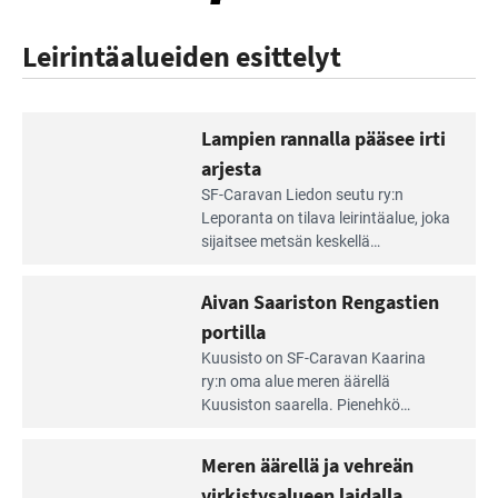
Leirintäalueiden esittelyt
Lampien rannalla pääsee irti
arjesta
Lue
SF-Caravan Liedon seutu ry:n
Leirintäoppaan
Leporanta on tilava leirintäalue, joka
artikkeli:
sijaitsee metsän kes­kellä
Lampien
kirkasvetisen lammen ympärillä. –
rannalla
Lampi on upea ja puhdas, ja se
Aivan Saariston Rengastien
pääsee
tarjoaa ympäris­töineen kauniit
irti
portilla
maisemat ja loistavat virkistäytymis­
arjesta
Lue
mahdollisuudet.
Kuusisto on SF-Caravan Kaarina
Leirintäoppaan
ry:n oma alue meren äärellä
artikkeli:
Kuusiston saarella. Pie­nehkö
Aivan
caravan-alue on lapsiystävällinen,
Saariston
rauhallinen ja silmiinpistävän siisti.
Meren äärellä ja vehreän
Rengastien
portilla
virkistysalueen laidalla