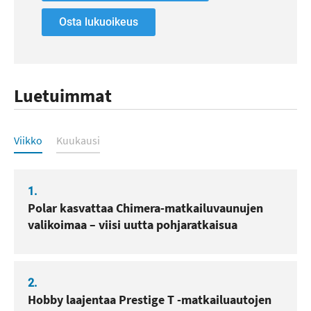
Osta lukuoikeus
Luetuimmat
Luetuimmat
Viikko
Kuukausi
1.
Polar kasvattaa Chimera-matkailuvaunujen
valikoimaa – viisi uutta pohjaratkaisua
2.
Hobby laajentaa Prestige T -matkailuautojen