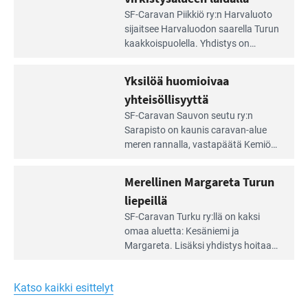
Lue
SF-Caravan Piikkiö ry:n Harvaluoto
Leirintäoppaan
sijait­see Harvaluodon saarella Turun
artikkeli:
kaakkois­puolella. Yhdistys on
Meren
vuokrannut käyttöön­sä osan
äärellä
kunnan viiden hehtaarin
Yksilöä huomioivaa
ja
virkistysalueesta.
vehreän
yhteisöllisyyttä
virkistysalueen
Lue
SF-Caravan Sauvon seutu ry:n
laidalla
Leirintäoppaan
Sarapisto on kaunis caravan-alue
artikkeli:
meren rannalla, vasta­päätä Kemiön
Yksilöä
saarta. Alueella on 130 sähköllä
huomioivaa
varustettua caravan-paik­kaa sekä
Merellinen Margareta Turun
yhteisöllisyyttä
kymmenen paikkaa ilman sähköä.
liepeillä
Lue
SF-Caravan Turku ry:llä on kaksi
Leirintäoppaan
omaa aluet­ta: Kesäniemi ja
artikkeli:
Margareta. Lisäksi yhdis­tys hoitaa
Merellinen
Ruissalo Campingin talvialue­
Margareta
toimintaa.
Turun
Katso kaikki esittelyt
liepeillä