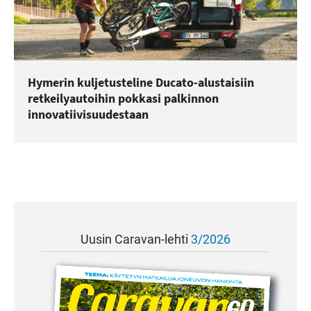
Hymerin kuljetusteline Ducato-alustaisiin
retkeilyautoihin pokkasi palkinnon
innovatiivisuudestaan
Uusin Caravan-lehti
3/2026