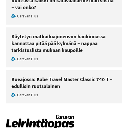
Ruotsissa kaikki on karavaanarille liian siistiä
– vai onko?
Caravan Plus
Käytetyn matkailuajoneuvon hankinnassa
kannattaa pitää pää kylmänä – nappaa
tarkistuslista mukaan kaupoille
Caravan Plus
Koeajossa: Kabe Travel Master Classic 740 T –
edullisin ruotsalainen
Caravan Plus