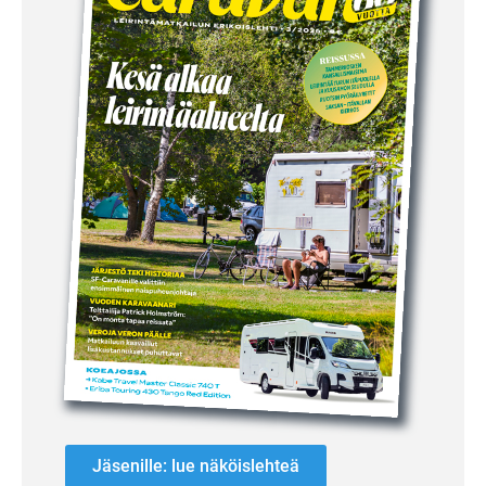
Jäsenille: lue näköislehteä