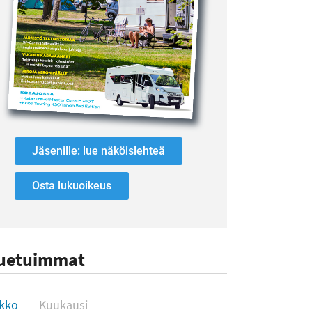
Jäsenille: lue näköislehteä
Osta lukuoikeus
uetuimmat
uetuimmat
ikko
Kuukausi