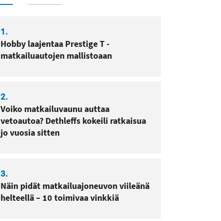
1.
Hobby laajentaa Prestige T -
matkailuautojen mallistoaan
2.
Voiko matkailuvaunu auttaa
vetoautoa? Dethleffs kokeili ratkaisua
jo vuosia sitten
3.
Näin pidät matkailuajoneuvon viileänä
helteellä – 10 toimivaa vinkkiä