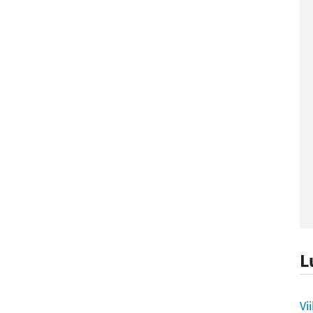
L
L
Vi