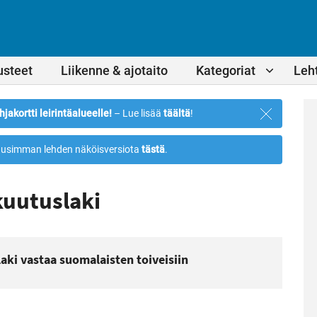
usteet
Liikenne & ajotaito
Kategoriat
Leht
Sulje
hjakortti leirintäalueelle!
– Lue lisää
täältä
!
ilmoitus
usimman lehden näköisversiota
tästä
.
kuutuslaki
aki vastaa suomalaisten toiveisiin