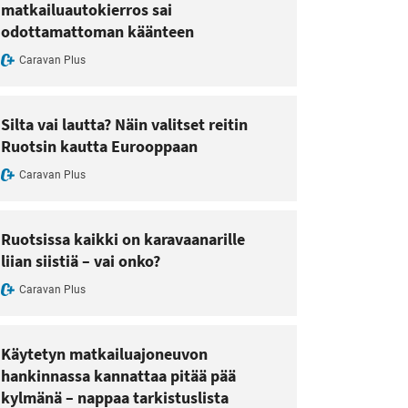
matkailuautokierros sai
odottamattoman käänteen
Caravan Plus
Silta vai lautta? Näin valitset reitin
Ruotsin kautta Eurooppaan
Caravan Plus
Ruotsissa kaikki on karavaanarille
liian siistiä – vai onko?
Caravan Plus
Käytetyn matkailuajoneuvon
hankinnassa kannattaa pitää pää
kylmänä – nappaa tarkistuslista