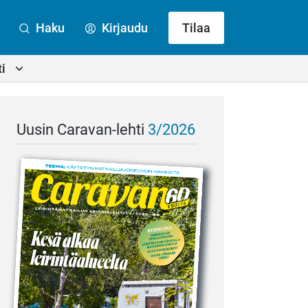
Haku
Kirjaudu
Tilaa
i
Uusin Caravan-lehti
3/2026