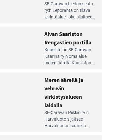
e
SF-Caravan Liedon seutu
irintäoppaan
ry:n Leporanta on tilava
tikkeli:
leirintäalue, joka sijaitsee
mpien
metsän kes­kellä
nnalla
kirkasvetisen lammen
Aivan Saariston
äsee
ympärillä. – Lampi on
i
Rengastien portilla
upea ja puhdas, ja se
jesta
e
tarjoaa ympäris­töineen
Kuusisto on SF-Caravan
irintäoppaan
kauniit maisemat ja
Kaarina ry:n oma alue
tikkeli:
loistavat virkistäytymis­
meren äärellä Kuusiston
van
mahdollisuudet.
saarella. Pie­nehkö
ariston
caravan-alue on
Meren äärellä ja
ngastien
lapsiystävällinen,
rtilla
vehreän
rauhallinen ja
silmiinpistävän siisti.
virkistysalueen
e
laidalla
irintäoppaan
SF-Caravan Piikkiö ry:n
tikkeli:
Harvaluoto sijait­see
eren
Harvaluodon saarella
rellä
Turun kaakkois­puolella.
Yhdistys on vuokrannut