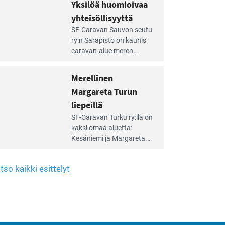
hreän
Yksilöä huomioivaa
rkistysalueen
käyttöön­sä osan kunnan
yhteisöllisyyttä
idalla
viiden hehtaarin
e
virkistysalueesta.
SF-Caravan Sauvon seutu
irintäoppaan
ry:n Sarapisto on kaunis
tikkeli:
caravan-alue meren
silöä
rannalla, vasta­päätä
omioivaa
Kemiön saarta. Alueella
Merellinen
teisöllisyyttä
on 130 sähköllä
Margareta Turun
varustettua caravan-paik­
kaa sekä kymmenen
liepeillä
e
paikkaa ilman sähköä.
SF-Caravan Turku ry:llä on
irintäoppaan
kaksi omaa aluet­ta:
tikkeli:
Kesäniemi ja Margareta.
rellinen
rgareta
Lisäksi yhdis­tys hoitaa
urun
Ruissalo Campingin
epeillä
tso kaikki esittelyt
talvialue­toimintaa.