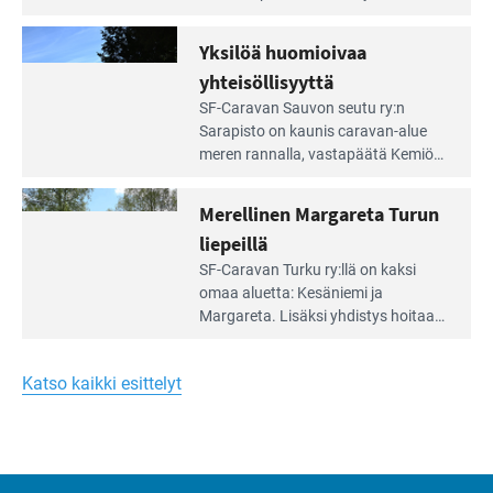
Meren
vuokrannut käyttöön­sä osan
äärellä
kunnan viiden hehtaarin
Yksilöä huomioivaa
ja
virkistysalueesta.
vehreän
yhteisöllisyyttä
virkistysalueen
Lue
SF-Caravan Sauvon seutu ry:n
laidalla
Leirintäoppaan
Sarapisto on kaunis caravan-alue
artikkeli:
meren rannalla, vasta­päätä Kemiön
Yksilöä
saarta. Alueella on 130 sähköllä
huomioivaa
varustettua caravan-paik­kaa sekä
Merellinen Margareta Turun
yhteisöllisyyttä
kymmenen paikkaa ilman sähköä.
liepeillä
Lue
SF-Caravan Turku ry:llä on kaksi
Leirintäoppaan
omaa aluet­ta: Kesäniemi ja
artikkeli:
Margareta. Lisäksi yhdis­tys hoitaa
Merellinen
Ruissalo Campingin talvialue­
Margareta
toimintaa.
Turun
Katso kaikki esittelyt
liepeillä