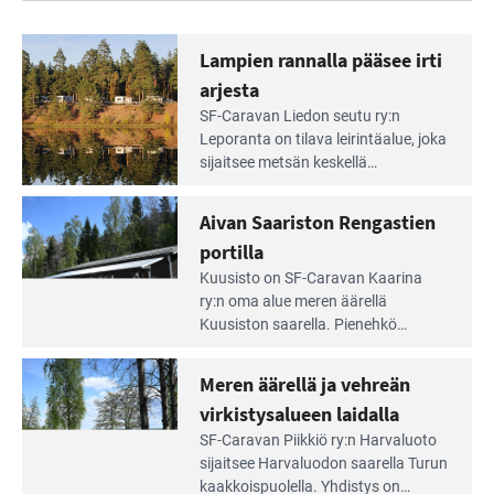
Lampien rannalla pääsee irti
arjesta
Lue
SF-Caravan Liedon seutu ry:n
Leirintäoppaan
Leporanta on tilava leirintäalue, joka
artikkeli:
sijaitsee metsän kes­kellä
Lampien
kirkasvetisen lammen ympärillä. –
rannalla
Lampi on upea ja puhdas, ja se
Aivan Saariston Rengastien
pääsee
tarjoaa ympäris­töineen kauniit
irti
portilla
maisemat ja loistavat virkistäytymis­
arjesta
Lue
mahdollisuudet.
Kuusisto on SF-Caravan Kaarina
Leirintäoppaan
ry:n oma alue meren äärellä
artikkeli:
Kuusiston saarella. Pie­nehkö
Aivan
caravan-alue on lapsiystävällinen,
Saariston
rauhallinen ja silmiinpistävän siisti.
Meren äärellä ja vehreän
Rengastien
portilla
virkistysalueen laidalla
Lue
SF-Caravan Piikkiö ry:n Harvaluoto
Leirintäoppaan
sijait­see Harvaluodon saarella Turun
artikkeli:
kaakkois­puolella. Yhdistys on