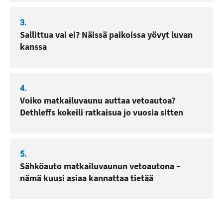
3.
Sallittua vai ei? Näissä paikoissa yövyt luvan
kanssa
4.
Voiko matkailuvaunu auttaa vetoautoa?
Dethleffs kokeili ratkaisua jo vuosia sitten
5.
Sähköauto matkailuvaunun vetoautona –
nämä kuusi asiaa kannattaa tietää