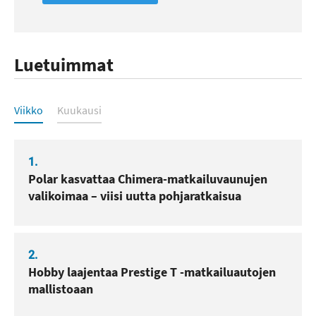
Luetuimmat
Luetuimmat
Viikko
Kuukausi
1.
Polar kasvattaa Chimera-matkailuvaunujen
valikoimaa – viisi uutta pohjaratkaisua
2.
Hobby laajentaa Prestige T -matkailuautojen
mallistoaan